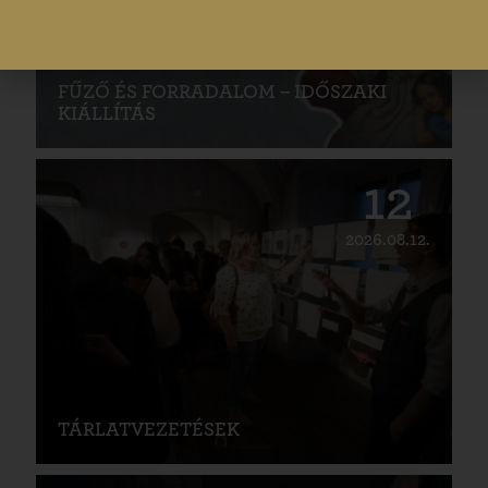
FŰZŐ ÉS FORRADALOM – IDŐSZAKI
KIÁLLÍTÁS
12
2026.08.12.
TÁRLATVEZETÉSEK