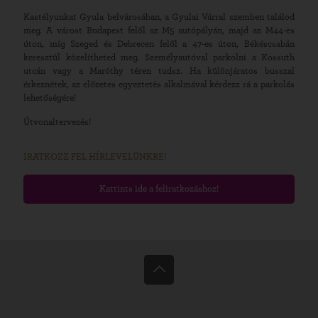
Kastélyunkat Gyula belvárosában, a Gyulai Várral szemben találod
meg. A várost Budapest felől az M5 autópályán, majd az M44-es
úton, míg Szeged és Debrecen felől a 47-es úton, Békéscsabán
keresztül közelítheted meg. Személyautóval parkolni a Kossuth
utcán vagy a Maróthy téren tudsz. Ha különjáratos busszal
érkeznétek, az előzetes egyeztetés alkalmával kérdezz rá a parkolás
lehetőségére!
Útvonaltervezés!
IRATKOZZ FEL HÍRLEVELÜNKRE!
Kattints ide a feliratkozáshoz!