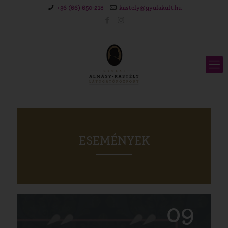
+36 (66) 650-218
kastely@gyulakult.hu
ESEMÉNYEK
09