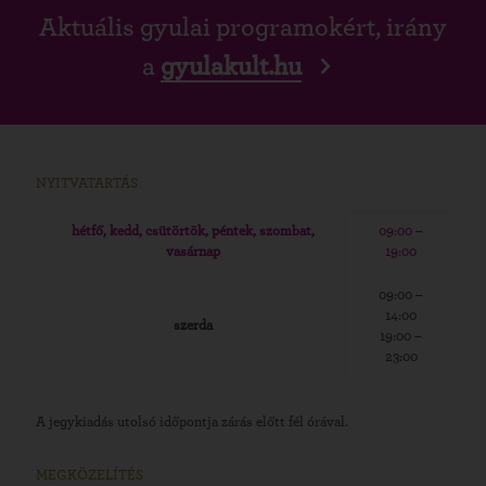
Aktuális gyulai programokért, irány
a
gyulakult.hu
NYITVATARTÁS
hétfő, kedd, csütörtök, péntek, szombat,
09:00 –
vasárnap
19:00
09:00 –
14:00
szerda
19:00 –
23:00
A jegykiadás utolsó időpontja zárás előtt fél órával.
MEGKÖZELÍTÉS