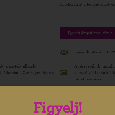
fénykorán át a legfontosabb e
Egyedi árajánlatot kérek
Javasolt létszám: 10-20
át, a kastély állandó
A részvételi díj tarta
el, étkezést a Csemegetárban a
a kastély állandó kiál
tárlatvezetéssel.
.
A program időtartama k
Figyelj!