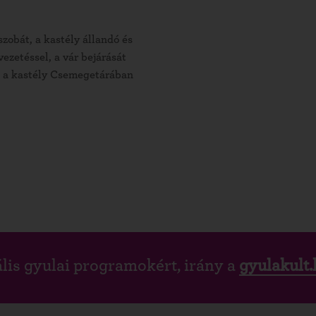
szobát, a kastély állandó és
vezetéssel, a vár bejárását
st a kastély Csemegetárában
lis gyulai programokért, irány a
gyulakult.