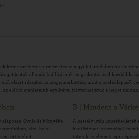
yt.
 kerettörténetei természetesen a gyulai uradalom történeténe
látogatásotok állandó kiállításunk megtekintésével kezdődik. E
tók elől elzárt részeket is megismerhettek, mint a cselédlépcső,
, az alábbi ajánlataink egyikével folytathatjátok a napot nálunk
rában
B | Mindent a Várke
g alaposan Gyula és környéke
A kastély után ismerkedjetek m
megetárában, ahol helyi
hadtörténeti szerepével és mít
üzes történelmi
interaktív elemei segítségével