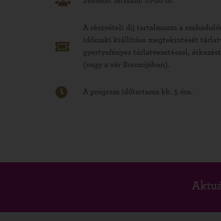
Javasolt létszám: 10-20 fő.
A részvételi díj tartalmazza a szabaduló
időszaki kiállítása megtekintését tárlat
gyertyafényes tárlatvezetéssel, étkezé
(vagy a vár Borozójában).
A program időtartama kb. 5 óra.
Aktuá