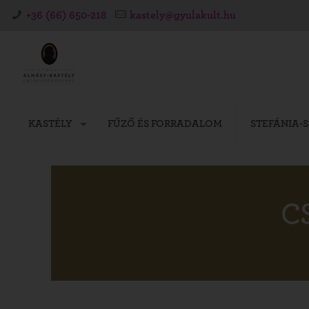
+36 (66) 650-218
kastely@gyulakult.hu
KASTÉLY
FŰZŐ ÉS FORRADALOM
STEFÁNIA-
C