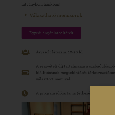
látványkonyhánkban!
Választható menüsorok
Egyedi árajánlatot kérek
Javasolt létszám: 10-20 fő.
A részvételi díj tartalmazza a szabadulószob
kiállításának megtekintését tárlatvezetéss
választott menüvel.
A program időtartama (étkezéssel) kb. 3 óra