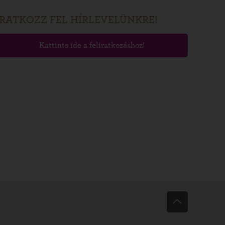
IRATKOZZ FEL HÍRLEVELÜNKRE!
Kattints ide a feliratkozáshoz!