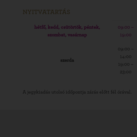
NYITVATARTÁS
hétfő, kedd, csütörtök, péntek,
09:00 –
szombat, vasárnap
19:00
09:00 –
14:00
szerda
19:00 –
23:00
A jegykiadás utolsó időpontja zárás előtt fél órával.