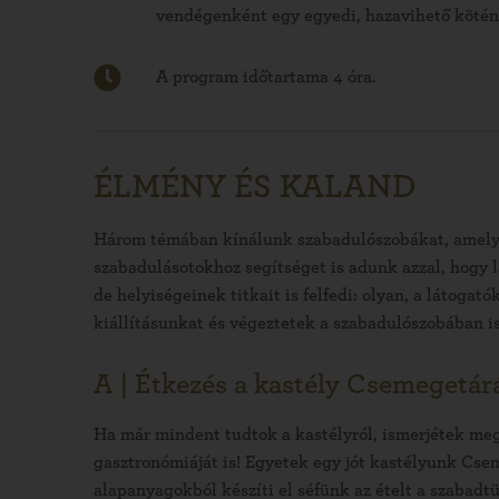
vendégenként egy egyedi, hazavihető kötén
A program időtartama 4 óra.
ÉLMÉNY ÉS KALAND
Három témában kínálunk szabadulószobákat, amelyek
szabadulásotokhoz segítséget is adunk azzal, hogy 
de helyiségeinek titkait is felfedi: olyan, a látoga
kiállításunkat és végeztetek a szabadulószobában is
A | Étkezés a kastély Csemegetá
Ha már mindent tudtok a kastélyról, ismerjétek me
gasztronómiáját is! Egyetek egy jót kastélyunk Cse
alapanyagokból készíti el séfünk az ételt a szabadt