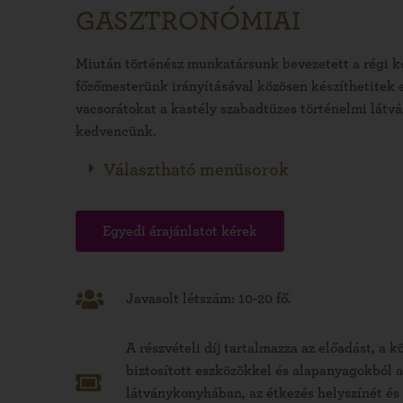
GASZTRONÓMIAI
Miután történész munkatársunk bevezetett a régi ko
főzőmesterünk irányításával közösen készíthetitek 
vacsorátokat a kastély szabadtüzes történelmi lát
kedvencünk.
Választható menüsorok
Egyedi árajánlatot kérek
Javasolt létszám: 10-20 fő.
A részvételi díj tartalmazza az előadást, a kö
biztosított eszközökkel és alapanyagokból 
látványkonyhában, az étkezés helyszínét és 