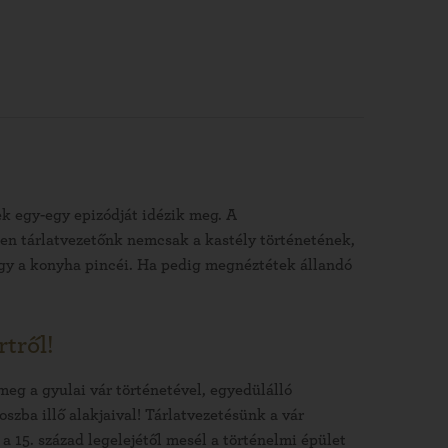
k egy-egy epizódját idézik meg. A
zen tárlatvezetőnk nemcsak a kastély történetének,
 vagy a konyha pincéi. Ha pedig megnéztétek állandó
.
rtről!
eg a gyulai vár történetével, egyedülálló
oszba illő alakjaival! Tárlatvezetésünk a vár
 a 15. század legelejétől mesél a történelmi épület