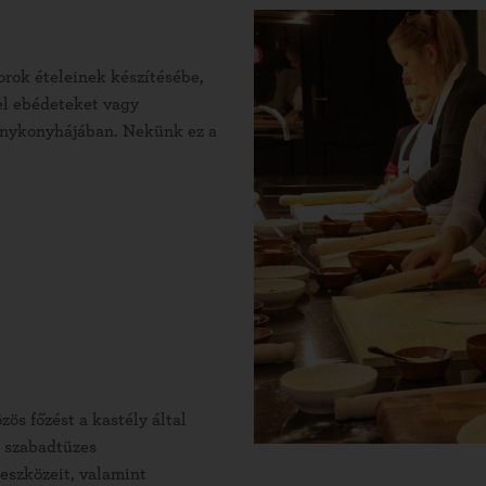
rok ételeinek készítésébe,
el ebédeteket vagy
ványkonyhájában. Nekünk ez a
zös főzést a kastély által
a szabadtüzes
eszközeit, valamint