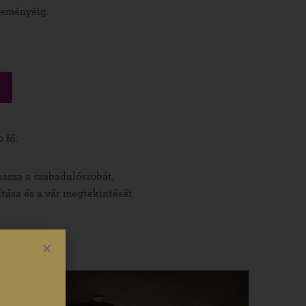
seményéig.
 fő.
lmazza a szabadulószobát,
lítása és a vár megtekintését
b. 2,5 óra.