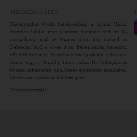
MEGKÖZELÍTÉS
Kastélyunkat Gyula belvárosában, a Gyulai Várral
szemben találod meg. A várost Budapest felől az M5
autópályán, majd az M44-es úton, míg Szeged és
Debrecen felől a 47-es úton, Békéscsabán keresztül
közelítheted meg. Személyautóval parkolni a Kossuth
utcán vagy a Maróthy téren tudsz. Ha különjáratos
busszal érkeznétek, az előzetes egyeztetés alkalmával
kérdezz rá a parkolás lehetőségére!
Útvonaltervezés!