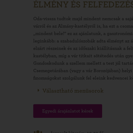
ÉLMÉNY ÉS FELFEDEZÉ
Oda-vissza tudtok majd mindent nemcsak a saját
várról és az Almásy-kastélyról is, ha ezt a cso
„mindent bele!” ez az ajánlatunk, a gasztronómi
leginkább: a szabadulószobák adta élményt az ál
elzárt részeinek és az időszaki kiállításnak a fel
kastélyban, míg a vár titkait sötétedés után gye
Gondoskodunk a szellem mellett a test jól tartás
Csemegetárában (vagy a vár Borozójában) helyi
finomságokat szolgálunk fel eleink kedvencei k
Választható menüsorok
Egyedi árajánlatot kérek