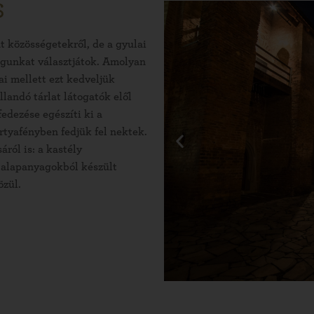
S
 közösségetekről, de a gyulai
magunkat választjátok. Amolyan
ai mellett ezt kedveljük
landó tárlat látogatók elől
fedezése egészíti ki a
rtyafényben fedjük fel nektek.
áról is: a kastély
 alapanyagokból készült
özül.