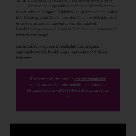
ahogyan azt a vendég egy kastélyban elvárja. Arra
törekszünk, hogy nálunk grófnak, grófnénak érezze
magát minden látogató. A kávézó szolgáltatásai nem csak a
kiállítás megtekintői számára érhetők el, önálló bejáratával
és nyitva tartásával mindenkit vár, aki italaival,
kávékülönlegességeivel szeretne feltöltődni, süteményeivel
kényeztetné magát.
Kávézónk több egyszerű vendéglátó helyiségnél;
sajtótájékoztatód, kisebb céges reprezentációd ideális
helyszíne.
Kínálatunkról, árainkról a
kávézó weboldalán
találhatsz további információt, de hívhatod a
látogatóközpont
+36 (66) 650-218
telefonszámát
is.