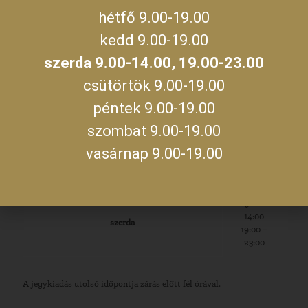
hétfő 9.00-19.00
Aktuális gyulai programokért, irány
kedd 9.00-19.00
a
gyulakult.hu
szerda 9.00-14.00, 19.00-23.00
csütörtök 9.00-19.00
péntek 9.00-19.00
szombat 9.00-19.00
NYITVATARTÁS
vasárnap 9.00-19.00
hétfő, kedd, csütörtök, péntek, szombat,
09:00 –
vasárnap
19:00
09:00 –
14:00
szerda
19:00 –
23:00
A jegykiadás utolsó időpontja zárás előtt fél órával.