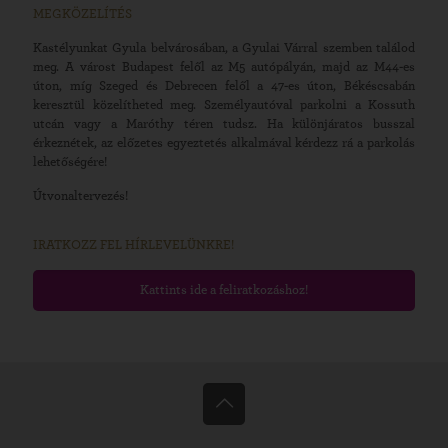
MEGKÖZELÍTÉS
Kastélyunkat Gyula belvárosában, a Gyulai Várral szemben találod
meg. A várost Budapest felől az M5 autópályán, majd az M44-es
úton, míg Szeged és Debrecen felől a 47-es úton, Békéscsabán
keresztül közelítheted meg. Személyautóval parkolni a Kossuth
utcán vagy a Maróthy téren tudsz. Ha különjáratos busszal
érkeznétek, az előzetes egyeztetés alkalmával kérdezz rá a parkolás
lehetőségére!
Útvonaltervezés!
IRATKOZZ FEL HÍRLEVELÜNKRE!
Kattints ide a feliratkozáshoz!