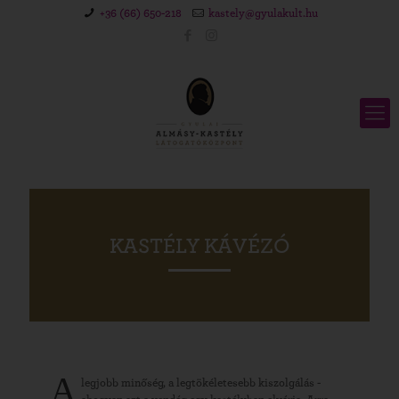
+36 (66) 650-218
kastely@gyulakult.hu
KASTÉLY KÁVÉZÓ
A
legjobb minőség, a legtökéletesebb kiszolgálás -