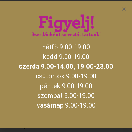
NYITVATARTÁS
Figyelj!
hétfő, kedd, csütörtök, péntek, szombat,
09:00 –
vasárnap
19:00
Szerdánként sziesztát tartunk!
09:00 –
14:00
szerda
hétfő 9.00-19.00
19:00 –
23:00
kedd 9.00-19.00
szerda 9.00-14.00, 19.00-23.00
A jegykiadás utolsó időpontja zárás előtt fél órával.
csütörtök 9.00-19.00
MEGKÖZELÍTÉS
péntek 9.00-19.00
Kastélyunkat Gyula belvárosában, a Gyulai Várral szemben találod
szombat 9.00-19.00
meg. A várost Budapest felől az M5 autópályán, majd az M44-es
vasárnap 9.00-19.00
úton, míg Szeged és Debrecen felől a 47-es úton, Békéscsabán
keresztül közelítheted meg. Személyautóval parkolni a Kossuth
utcán vagy a Maróthy téren tudsz. Ha különjáratos busszal
érkeznétek, az előzetes egyeztetés alkalmával kérdezz rá a parkolás
lehetőségére!