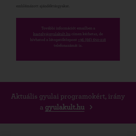
emblémázott ajándéktárgyakat.
További információt emailben a
kastely@gyulakult.hu
címen kérhetsz, de
hívhatod a látogatóközpont
+36 (66) 650-218
telefonszámát is.
Aktuális gyulai programokért, irány
a
gyulakult.hu