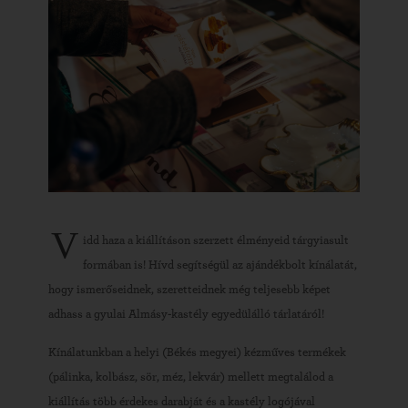
V
idd haza a kiállításon szerzett élményeid tárgyiasult
formában is! Hívd segítségül az ajándékbolt kínálatát,
hogy ismerőseidnek, szeretteidnek még teljesebb képet
adhass a gyulai Almásy-kastély egyedülálló tárlatáról!
Kínálatunkban a helyi (Békés megyei) kézműves termékek
(pálinka, kolbász, sör, méz, lekvár) mellett megtalálod a
kiállítás több érdekes darabját és a kastély logójával