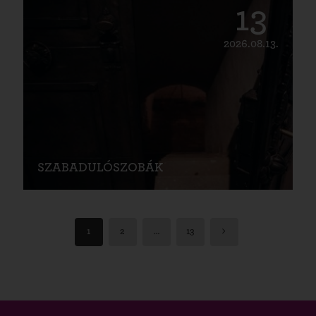
13
2026.08.13.
SZABADULÓSZOBÁK
1
2
…
13