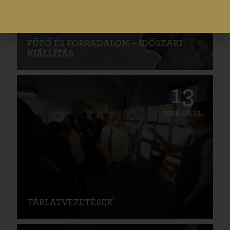
FŰZŐ ÉS FORRADALOM – IDŐSZAKI
KIÁLLÍTÁS
13
2026.08.13.
TÁRLATVEZETÉSEK