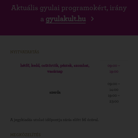
Aktuális gyulai programokért, irány
a
gyulakult.hu
NYITVATARTÁS
hétfő, kedd, csütörtök, péntek, szombat,
09:00 –
vasárnap
19:00
09:00 –
14:00
szerda
19:00 –
23:00
A jegykiadás utolsó időpontja zárás előtt fél órával.
MEGKÖZELÍTÉS