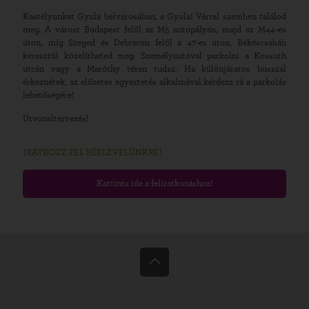
Kastélyunkat Gyula belvárosában, a Gyulai Várral szemben találod
meg. A várost Budapest felől az M5 autópályán, majd az M44-es
úton, míg Szeged és Debrecen felől a 47-es úton, Békéscsabán
keresztül közelítheted meg. Személyautóval parkolni a Kossuth
utcán vagy a Maróthy téren tudsz. Ha különjáratos busszal
érkeznétek, az előzetes egyeztetés alkalmával kérdezz rá a parkolás
lehetőségére!
Útvonaltervezés!
IRATKOZZ FEL HÍRLEVELÜNKRE!
Kattints ide a feliratkozáshoz!