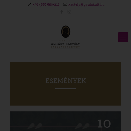
+36 (66) 650-218
kastely@gyulakult.hu
ESEMÉNYEK
10