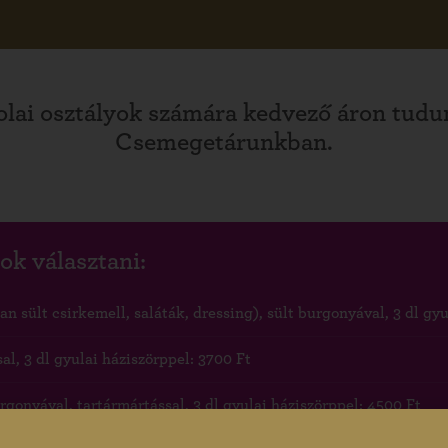
olai osztályok számára kedvező áron tudu
Csemegetárunkban.
ok választani:
 sült csirkemell, saláták, dressing), sült burgonyával, 3 dl gyu
al, 3 dl gyulai háziszörppel: 3700 Ft
gonyával, tartármártással, 3 dl gyulai háziszörppel: 4500 Ft