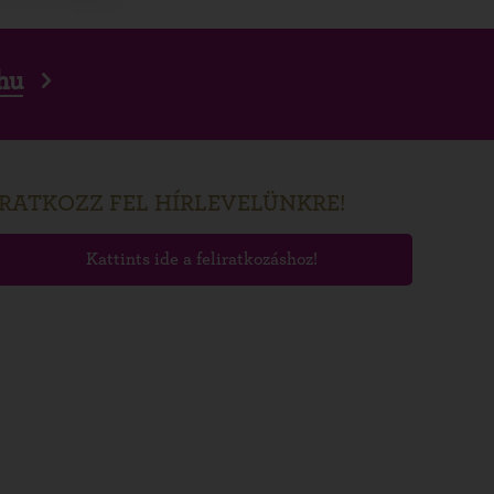
hu
IRATKOZZ FEL HÍRLEVELÜNKRE!
Kattints ide a feliratkozáshoz!