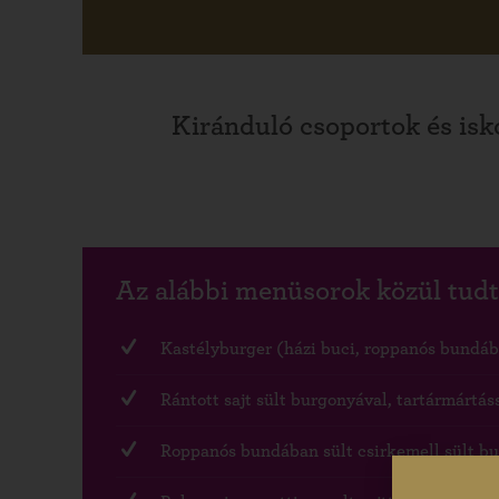
Kiránduló csoportok és isk
Az alábbi menüsorok közül tudt
Kastélyburger (házi buci, roppanós bundában
Rántott sajt sült burgonyával, tartármártáss
Roppanós bundában sült csirkemell sült bur