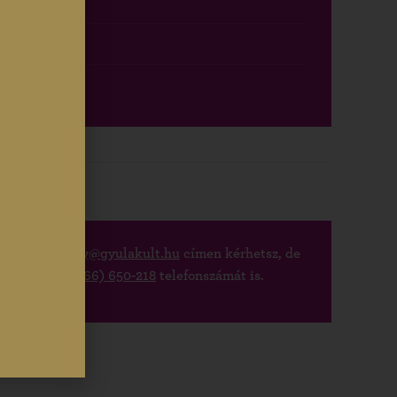
ilben a
kastely@gyulakult.hu
címen kérhetsz, de
óközpont
+36 (66) 650-218
telefonszámát is.