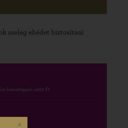
nk meleg ebédet biztosítani
lai háziszörppel: 4600 Ft