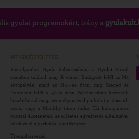
lis gyulai programokért, irány a
gyulakult.
MEGKÖZELÍTÉS
Kastélyunkat Gyula belvárosában, a Gyulai Várral
szemben találod meg. A várost Budapest felől az M5
autópályán, majd az M44-es úton, míg Szeged és
Debrecen felől a 47-es úton, Békéscsabán keresztül
közelítheted meg. Személyautóval parkolni a Kossuth
utcán vagy a Maróthy téren tudsz. Ha különjáratos
busszal érkeznétek, az előzetes egyeztetés alkalmával
kérdezz rá a parkolás lehetőségére!
Útvonaltervezés!