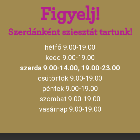
i háziszörppel: 3900 Ft
Figyelj!
lai háziszörppel: 3900 Ft
ustár, sültburgonya, házi vegyesvágott, parasztkenyér: 4900 Ft
Szerdánként sziesztát tartunk!
hétfő 9.00-19.00
kedd 9.00-19.00
szerda 9.00-14.00, 19.00-23.00
csütörtök 9.00-19.00
péntek 9.00-19.00
További információt ema
hívhatod a látogat
szombat 9.00-19.00
vasárnap 9.00-19.00
sak egyféle menüt tudunk
y csak előre rendelés esetén
ekre állni.