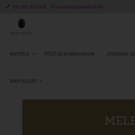
+36 (66) 650-218
kastely@gyulakult.hu
KASTÉLY
FŰZŐ ÉS FORRADALOM
STEFÁNIA-S
KAPCSOLAT
MELE