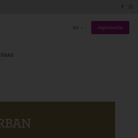
Jegyvásárlás
HU
YÁRAK
ÁRBAN