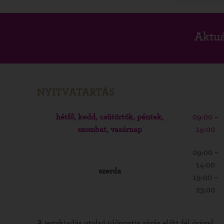
Aktuá
NYITVATARTÁS
hétfő, kedd, csütörtök, péntek,
09:00 –
szombat, vasárnap
19:00
09:00 –
14:00
szerda
19:00 –
23:00
A jegykiadás utolsó időpontja zárás előtt fél órával.