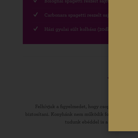
Bolognai spagetti reszelt sajttal, 3 dl gyula
Carbonara spagetti reszelt sajttal, 3 dl gyu
Házi gyulai sült kolbász (20dkg) kétféle m
Felhívjuk a figyelmedet, hogy csoportonként c
biztosítani. Konyhánk nem működik folyamatosan, íg
tudunk ebéddel is a rendelkezéset