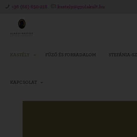
+36 (66) 650-218
kastely@gyulakult.hu
KASTÉLY
FŰZŐ ÉS FORRADALOM
STEFÁNIA-S
KAPCSOLAT