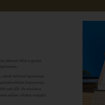
án jöhetett létre a gyulai
uépítménye.
t, vakolt felületű építménye
ő palánkerődítés kaputornya
lőtt már állt. Az emeletes
nem vallási célokat szolgáló