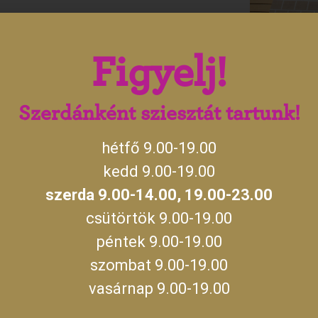
Figyelj!
Szerdánként sziesztát tartunk!
hétfő 9.00-19.00
kedd 9.00-19.00
szerda 9.00-14.00, 19.00-23.00
csütörtök 9.00-19.00
Az 1740-es években gróf Harruc
védelmi rendszerének külső rés
péntek 9.00-19.00
festett sisak koronázott. A mes
szombat 9.00-19.00
az ősi eredet kifejezésére szolg
vasárnap 9.00-19.00
építmény az Almásy-kastély elem
privátszféra részévé vált.