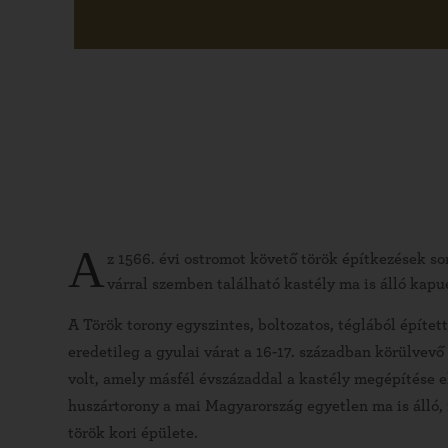
A
z 1566. évi ostromot követő török építkezések sor
várral szemben található kastély ma is álló kap
A Török torony egyszintes, boltozatos, téglából építet
eredetileg a gyulai várat a 16-17. században körülvev
volt, amely másfél évszázaddal a kastély megépítése e
huszártorony a mai Magyarország egyetlen ma is álló, 
török kori épülete.