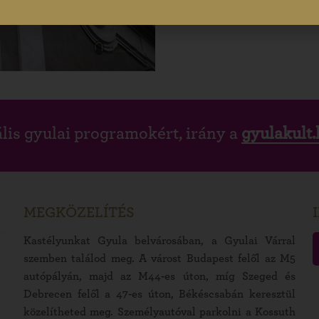
lis gyulai programokért, irány a
gyulakult.
MEGKÖZELÍTÉS
Kastélyunkat Gyula belvárosában, a Gyulai Várral
szemben találod meg. A várost Budapest felől az M5
autópályán, majd az M44-es úton, míg Szeged és
Debrecen felől a 47-es úton, Békéscsabán keresztül
közelítheted meg. Személyautóval parkolni a Kossuth