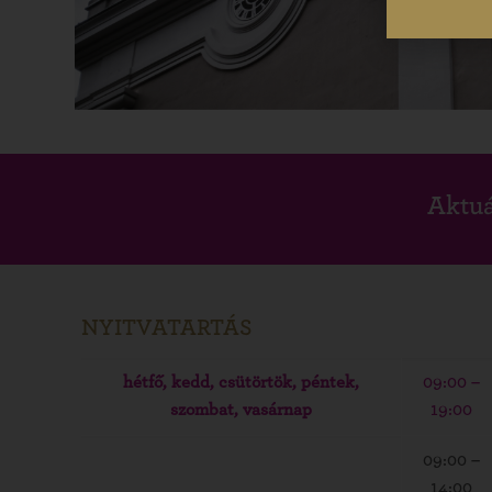
Aktuá
NYITVATARTÁS
hétfő, kedd, csütörtök, péntek,
09:00 –
szombat, vasárnap
19:00
09:00 –
14:00