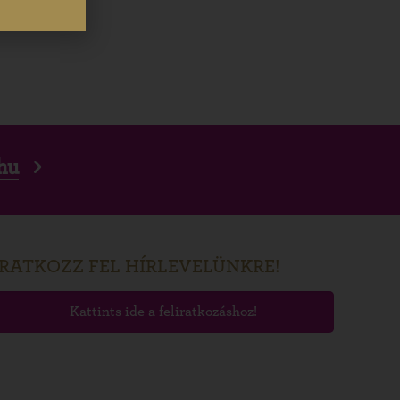
hu
IRATKOZZ FEL HÍRLEVELÜNKRE!
Kattints ide a feliratkozáshoz!