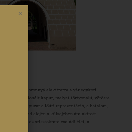
kern Ferenc toronnyá alakíttatta a vár egykori
zeként funkcionált kaput, melyet törtvonalú, vörösre
szire látszó kapuzat a főúri reprezentáció, a hatalom,
ált. A 19. század elején a külsejében átalakított
évé, s ezzel az arisztokrata családi élet, a