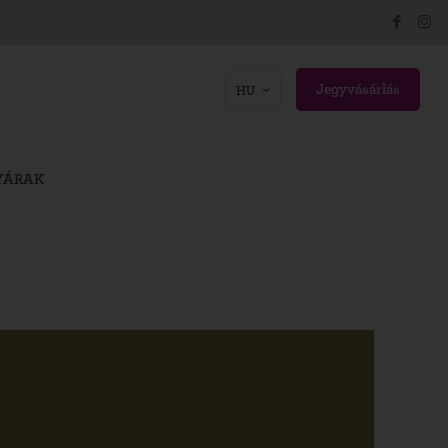
Jegyvásárlás
HU
YÁRAK