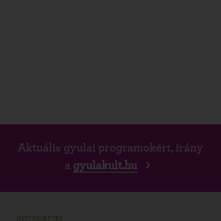
Aktuális gyulai programokért, irány
a
gyulakult.hu
NYITVATARTÁS