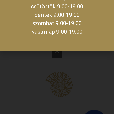
csütörtök 9.00-19.00
IRATKOZZ FEL HÍRLEVELÜNKRE!
péntek 9.00-19.00
szombat 9.00-19.00
Kattints ide a feliratkozáshoz!
vasárnap 9.00-19.00