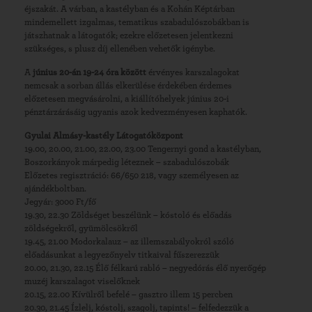
éjszakát. A várban, a kastélyban és a Kohán Képtárban
mindemellett izgalmas, tematikus szabadulószobákban is
játszhatnak a látogatók; ezekre előzetesen jelentkezni
szükséges, s plusz díj ellenében vehetők igénybe.
A
június 20-án 19-24 óra között
érvényes karszalagokat
nemcsak a sorban állás elkerülése érdekében érdemes
előzetesen megvásárolni, a kiállítóhelyek június 20-i
pénztárzárásáig ugyanis azok kedvezményesen kaphatók.
Gyulai Almásy-kastély Látogatóközpont
19.00, 20.00, 21.00, 22.00, 23.00 Tengernyi gond a kastélyban,
Boszorkányok márpedig léteznek – szabadulószobák
Előzetes regisztráció: 66/650 218, vagy személyesen az
ajándékboltban.
Jegyár: 3000 Ft/fő
19.30, 22.30 Zöldséget beszélünk – kóstoló és előadás
zöldségekről, gyümölcsökről
19.45, 21.00 Modorkalauz – az illemszabályokról szóló
előadásunkat a legyezőnyelv titkaival fűszerezzük
20.00, 21.30, 22.15 Élő félkarú rabló – negyedórás élő nyerőgép
muzéj karszalagot viselőknek
20.15, 22.00 Kívülről befelé – gasztro illem 15 percben
20.30, 21.45 Ízlelj, kóstolj, szagolj, tapints! – felfedezzük a