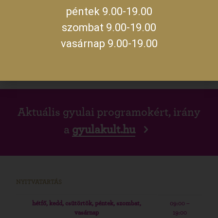
Naptárhoz adom
péntek 9.00-19.00
iCalendar / Outlook
Google naptár
szombat 9.00-19.00
vasárnap 9.00-19.00
Megosztom az eseményt
Aktuális gyulai programokért, irány
a
gyulakult.hu
NYITVATARTÁS
hétfő, kedd, csütörtök, péntek, szombat,
09:00 –
vasárnap
19:00