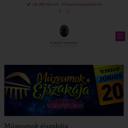
+36 (66) 650-218
kastely@gyulakult.hu
Múzeumok éjszakája