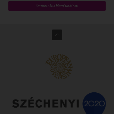
Kattints ide a feliratkozáshoz!