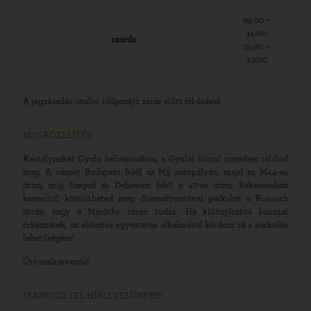
09:00 –
14:00
szerda
19:00 –
23:00
A jegykiadás utolsó időpontja zárás előtt fél órával.
MEGKÖZELÍTÉS
Kastélyunkat Gyula belvárosában, a Gyulai Várral szemben találod
meg. A várost Budapest felől az M5 autópályán, majd az M44-es
úton, míg Szeged és Debrecen felől a 47-es úton, Békéscsabán
keresztül közelítheted meg. Személyautóval parkolni a Kossuth
utcán vagy a Maróthy téren tudsz. Ha különjáratos busszal
érkeznétek, az előzetes egyeztetés alkalmával kérdezz rá a parkolás
lehetőségére!
Útvonaltervezés!
IRATKOZZ FEL HÍRLEVELÜNKRE!