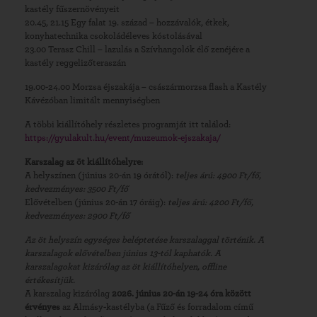
kastély fűszernövényeit
20.45, 21.15 Egy falat 19. század – hozzávalók, étkek,
konyhatechnika csokoládéleves kóstolásával
23.00 Terasz Chill – lazulás a Szívhangolók élő zenéjére a
kastély reggelizőteraszán
19.00-24.00 Morzsa éjszakája – császármorzsa flash a Kastély
Kávézóban limitált mennyiségben
A többi kiállítóhely részletes programját itt találod:
https://gyulakult.hu/event/muzeumok-ejszakaja/
Karszalag az öt kiállítóhelyre:
A helyszínen (június 20-án 19 órától):
teljes árú: 4900 Ft/fő,
kedvezményes: 3500 Ft/fő
Elővételben (június 20-án 17 óráig):
teljes árú: 4200 Ft/fő,
kedvezményes: 2900 Ft/fő
Az öt helyszín egységes beléptetése karszalaggal történik. A
karszalagok elővételben június 13-tól kaphatók. A
karszalagokat kizárólag az öt kiállítóhelyen, offline
értékesítjük.
A karszalag kizárólag
2026. június 20-án 19-24 óra között
érvényes
az Almásy-kastélyba (a Fűző és forradalom című