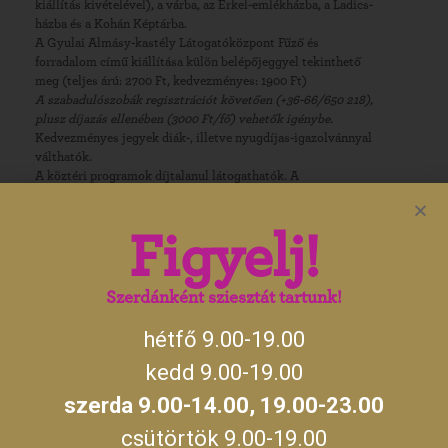
kiállítás kivételével), a várba, az Erkel-emlékházba, a Ladics-
házba és a Kohán Képtárba.
A Gyulai Almásy-kastély Látogatóközpont Fűző és
forradalom című kiállítása külön belépőjeggyel tekinthető
meg (teljes árú: 2700 Ft, kedvezményes: 1900 Ft)
A szabadulószobák regisztrációt követően (+36-66/650 218),
plusz díjazás ellenében (3000 Ft/fő) vehetők igénybe.
Kedvezményes jegyek diák-, illetve nyugdíjas-igazolvánnyal
válthatók.
A köztéri programok díjtalanul látogathatók. A
szabadulószobák külön jeggyel látogathatók. Ingyenes
kóstoltatás a készlet erejéig. A Kastély Kávézóban a
császármorzsa külön díj ellenében kapható.
Figyelj!
Szervező
Szerdánként sziesztát tartunk!
Gyulai Almásy-kastély Látogatóközpont
+36 (66) 650-218
hétfő 9.00-19.00
kastely@gyulakult.hu
kedd 9.00-19.00
https://gyulaikastely.hu/
szerda 9.00-14.00, 19.00-23.00
csütörtök 9.00-19.00