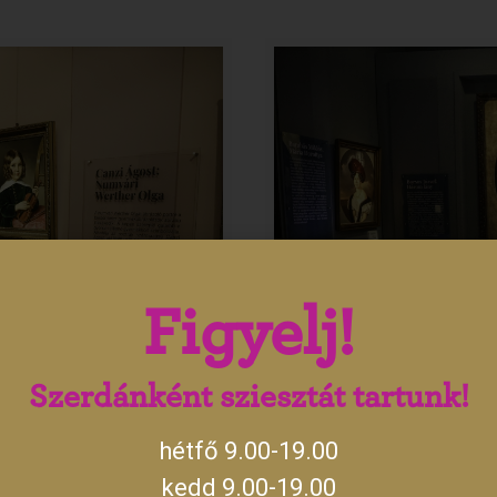
Figyelj!
Szerdánként sziesztát tartunk!
hétfő 9.00-19.00
kedd 9.00-19.00