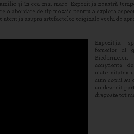
 familie și în cea mai mare. Expoziția noastră tempo
re o abordare de tip mozaic pentru a explora aspecte 
 atenția asupra artefactelor originale vechi de apr
Expoziția s
femeilor al g
Biedermeier,
conștiente d
maternitatea a
cum copiii au 
au devenit part
dragoste tot m