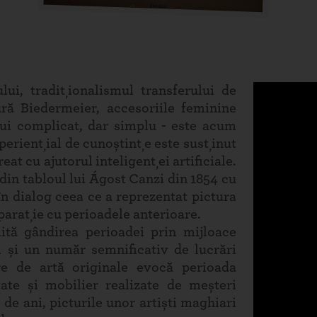
lui, tradiționalismul transferului de
ură Biedermeier, accesoriile feminine
lui complicat, dar simplu - este acum
eriențial de cunoștințe este susținut
eat cu ajutorul inteligenței artificiale.
din tabloul lui Ágost Canzi din 1854 cu
n dialog ceea ce a reprezentat pictura
arație cu perioadele anterioare.
ită gândirea perioadei prin mijloace
 și un număr semnificativ de lucrări
e de artă originale evocă perioada
tate și mobilier realizate de meșteri
de ani, picturile unor artiști maghiari