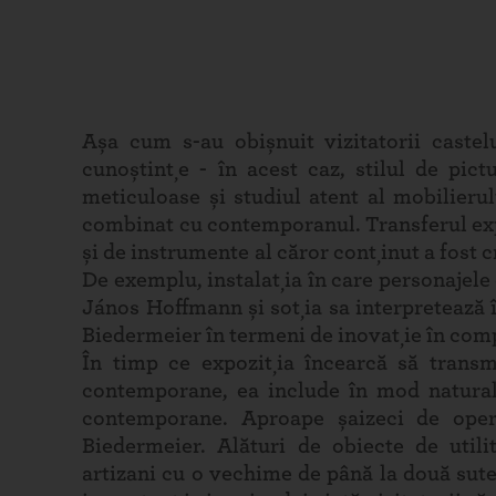
Așa cum s-au obișnuit vizitatorii castelu
cunoștințe - în acest caz, stilul de pict
meticuloase și studiul atent al mobilieru
combinat cu contemporanul. Transferul exp
și de instrumente al căror conținut a fost cr
De exemplu, instalația în care personajele 
János Hoffmann și soția sa interpretează î
Biedermeier în termeni de inovație în comp
În timp ce expoziția încearcă să transm
contemporane, ea include în mod natural
contemporane. Aproape șaizeci de oper
Biedermeier. Alături de obiecte de utili
artizani cu o vechime de până la două sute 