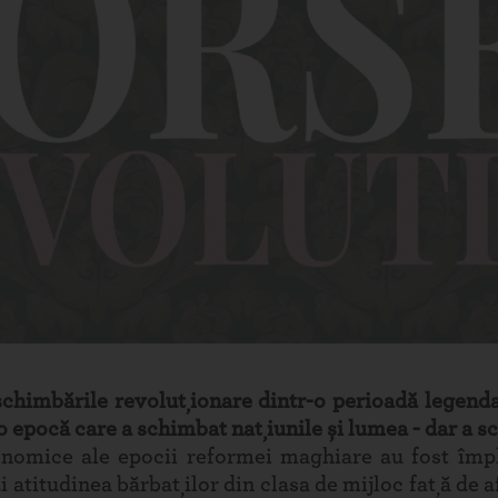
chimbările revoluționare dintr-o perioadă legendară
o epocă care a schimbat națiunile și lumea - dar a s
conomice ale epocii reformei maghiare au fost împl
titudinea bărbaților din clasa de mijloc față de afa