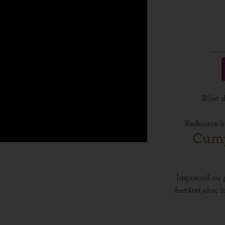
Bilet 
Reducere bi
Cump
Împreună cu p
fortărețelor, 