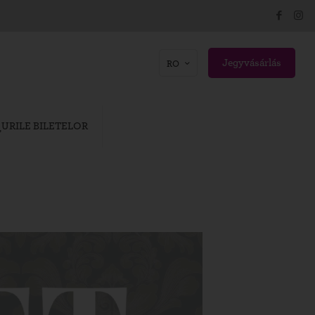
Jegyvásárlás
RO
URILE BILETELOR