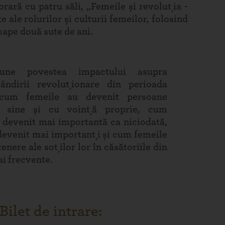
rară cu patru săli, „Femeile și revoluția -
ale rolurilor și culturii femeilor, folosind
oape două sute de ani.
pune povestea impactului asupra
ândirii revoluționare din perioada
 cum femeile au devenit persoane
e sine și cu voință proprie, cum
 devenit mai importantă ca niciodată,
devenit mai importanți și cum femeile
enere ale soților lor în căsătoriile din
ai frecvente.
Bilet de intrare: