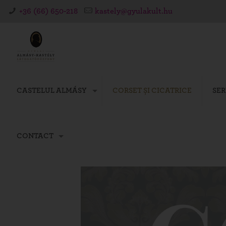
+36 (66) 650-218
kastely@gyulakult.hu
CASTELUL ALMÁSY
CORSET ȘI CICATRICE
SER
CONTACT