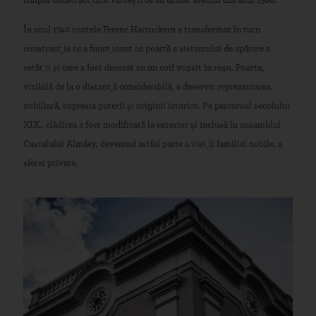
timpul construcțiilor turcești ce au urmat asediul din anul 1566.
În anul 1740 contele Ferenc Harruckern a transformat în turn
construcția ce a funcționat ca poartă a sistemului de apărare a
cetății și care a fost decorat cu un coif vopsit în roșu. Poarta,
vizibilă de la o distanță considerabilă, a deservit reprezentarea
nobiliară, expresia puterii și originii istorice. Pe parcursul secolului
XIX., clădirea a fost modificată la exterior și inclusă în ansamblul
Castelului Almásy, devenind astfel parte a vieții familiei nobile, a
sferei private.