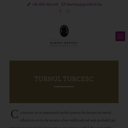
+36 (66) 650-218
kastely@gyulakult.hu
TURNUL TURCESC
C
onstrucția ce reprezintă astăzi poarta de intrare în castel,
aflată vis-a-vis de cetate, a fost edificată cel mai probabil pe