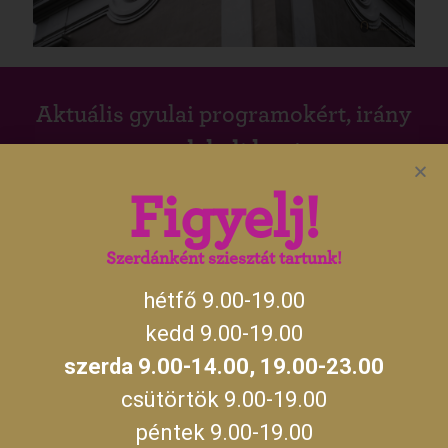
Aktuális gyulai programokért, irány
a
gyulakult.hu
Figyelj!
Szerdánként sziesztát tartunk!
NYITVATARTÁS
hétfő 9.00-19.00
Monday, Tuesday, Thursday, Friday, Saturday,
09:00 –
Sunday
19:00
kedd 9.00-19.00
szerda 9.00-14.00, 19.00-23.00
09:00 –
14:00
Wednesday
csütörtök 9.00-19.00
19:00 –
23:00
péntek 9.00-19.00