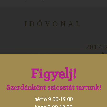
IDŐVONAL
2017-
ARANY
Figyelj!
t Magyarország egyik
A kastélyt évről évre többen látogatjá
astélyok mindennapi
turisztikai attrakciójává nő, de országo
Szerdánként sziesztát tartunk!
őúri családok, hanem
közé kerül. A kastélynak és a kiá
y szakít az addigi
idegenforgalmában megjelenik a kult
hétfő 9.00-19.00
eszközökkel nyújt
felújításhoz és a kiállításhoz kapcsoló