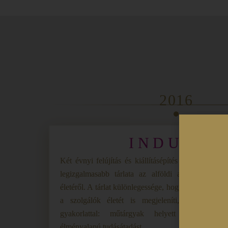
2016
INDULÁS
Két évnyi felújítás és kiállításépítés után létrejöt
legizgalmasabb tárlata az alföldi arisztokrata k
életéről. A tárlat különlegessége, hogy nemcsak a f
a szolgálók életét is megjeleníti, illetve hog
gyakorlattal: műtárgyak helyett interaktív 
élményalapú tudásátadást.