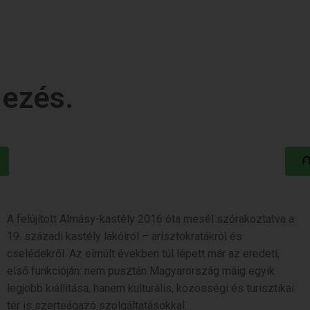
dezés.
A felújított Almásy-kastély 2016 óta mesél szórakoztatva a
19. századi kastély lakóiról – arisztokratákról és
cselédekről. Az elmúlt években túl lépett már az eredeti,
első funkcióján: nem pusztán Magyarország máig egyik
legjobb kiállítása, hanem kulturális, közösségi és turisztikai
tér is szerteágazó szolgáltatásokkal.