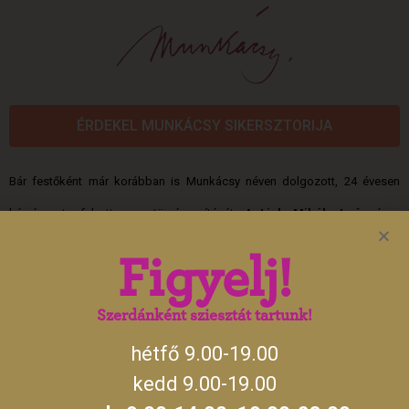
ÉRDEKEL MUNKÁCSY SIKERSZTORIJA
Bár festőként már korábban is Munkácsy néven dolgozott, 24 évesen
kérvényezte felvett neve törvényesítését. A
Lieb Mihály Leó
néven
született művész hétévesen vesztette el mindkét szülőjét. Nagybátyjához
Figyelj!
került Békéscsabára, aki 11 éves korában
asztalosinasnak
adta.
Szerdánként sziesztát tartunk!
Hogyan lehetséges, hogy két évtizeden belül milliárdokat kereső
hétfő 9.00-19.00
festőművésszé vált?
kedd 9.00-19.00
Egy festőre szegény, olykor
éhező művészként
gondolunk. Munkácsy