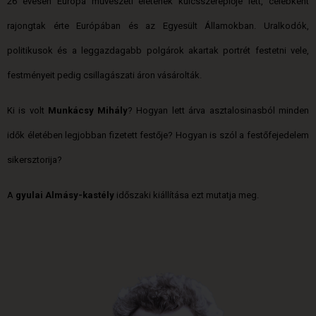
26 évesen Európa művészeti életének kulcsszereplője lett, celebként
rajongtak érte Európában és az Egyesült Államokban. Uralkodók,
politikusok és a leggazdagabb polgárok akartak portrét festetni vele,
festményeit pedig csillagászati áron vásárolták.
Ki is volt
Munkácsy Mihály
? Hogyan lett árva asztalosinasból minden
idők életében legjobban fizetett festője? Hogyan is szól a festőfejedelem
sikersztorija?
A
gyulai Almásy-kastély
időszaki kiállítása ezt mutatja meg.