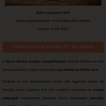
Éjjeli csavargók (1872)
Kassa polgármesterének 10 évi fizetése akkori értéken
mai áron: 90 452 464 Ft
KÍVÁNCSI VAGYOK, HOGYAN LETT MILLIÁRDOS
A
Gyulai Almásy-kastély Látogatóközpont
időszaki kiállítása az első
ecsetvonásoktól a világhírnévig követi végig
Munkácsy Mihály
életét.
Története az árva asztalosinastól minden idők legjobban fizetett élő
festőjéig igazán izgalmas, erről szól a kiállítás. A tárlatban az
eredeti
műtárgyak
megjelenítette pillanatok közötti történéseket
interaktív