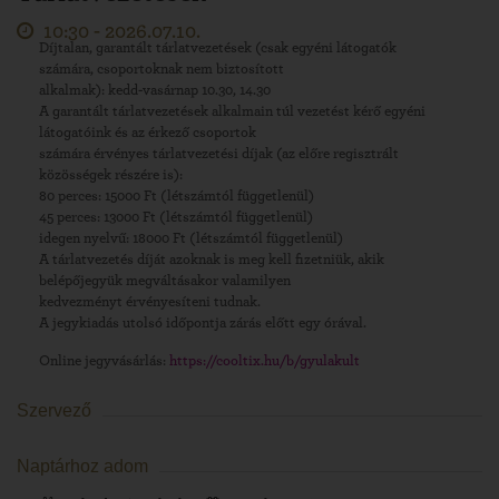
10:30 -
2026.07.10.
Díjtalan, garantált tárlatvezetések (csak egyéni látogatók
számára, csoportoknak nem biztosított
alkalmak): kedd-vasárnap 10.30, 14.30
A garantált tárlatvezetések alkalmain túl vezetést kérő egyéni
látogatóink és az érkező csoportok
számára érvényes tárlatvezetési díjak (az előre regisztrált
közösségek részére is):
80 perces: 15000 Ft (létszámtól függetlenül)
45 perces: 13000 Ft (létszámtól függetlenül)
idegen nyelvű: 18000 Ft (létszámtól függetlenül)
A tárlatvezetés díját azoknak is meg kell fizetniük, akik
belépőjegyük megváltásakor valamilyen
kedvezményt érvényesíteni tudnak.
A jegykiadás utolsó időpontja zárás előtt egy órával.
Online jegyvásárlás:
https://cooltix.hu/b/gyulakult
Szervező
Naptárhoz adom