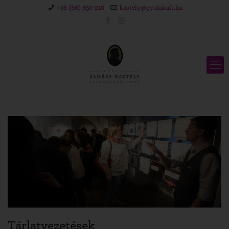
+36 (66) 650-218
kastely@gyulakult.hu
Tárlatvezetések