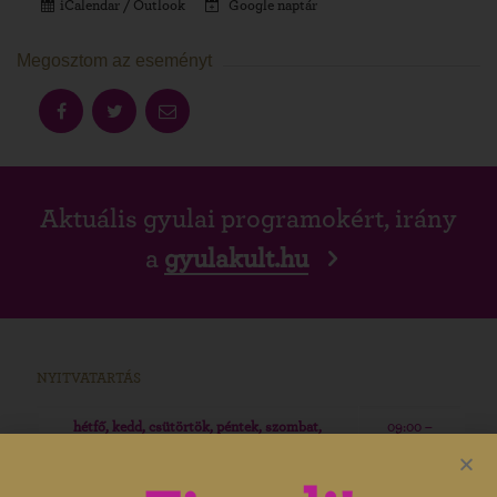
iCalendar / Outlook
Google naptár
Megosztom az eseményt
Aktuális gyulai programokért, irány
a
gyulakult.hu
NYITVATARTÁS
hétfő, kedd, csütörtök, péntek, szombat,
09:00 –
vasárnap
19:00
09:00 –