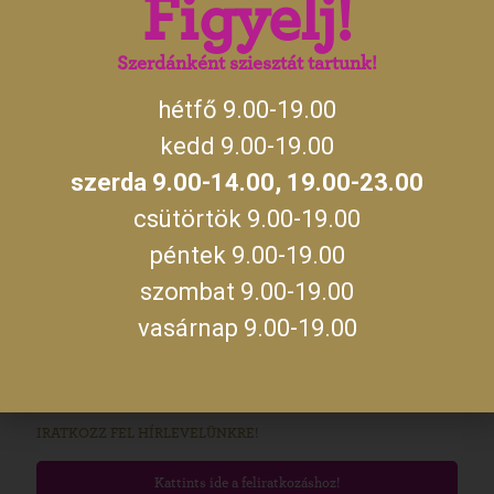
Figyelj!
14:00
szerda
19:00 –
23:00
Szerdánként sziesztát tartunk!
hétfő 9.00-19.00
A jegykiadás utolsó időpontja zárás előtt fél órával.
kedd 9.00-19.00
szerda 9.00-14.00, 19.00-23.00
MEGKÖZELÍTÉS
csütörtök 9.00-19.00
Kastélyunkat Gyula belvárosában, a Gyulai Várral szemben találod
meg. A várost Budapest felől az M5 autópályán, majd az M44-es
péntek 9.00-19.00
úton, míg Szeged és Debrecen felől a 47-es úton, Békéscsabán
keresztül közelítheted meg. Személyautóval parkolni a Kossuth
szombat 9.00-19.00
utcán vagy a Maróthy téren tudsz. Ha különjáratos busszal
vasárnap 9.00-19.00
érkeznétek, az előzetes egyeztetés alkalmával kérdezz rá a parkolás
lehetőségére!
Útvonaltervezés!
IRATKOZZ FEL HÍRLEVELÜNKRE!
Kattints ide a feliratkozáshoz!