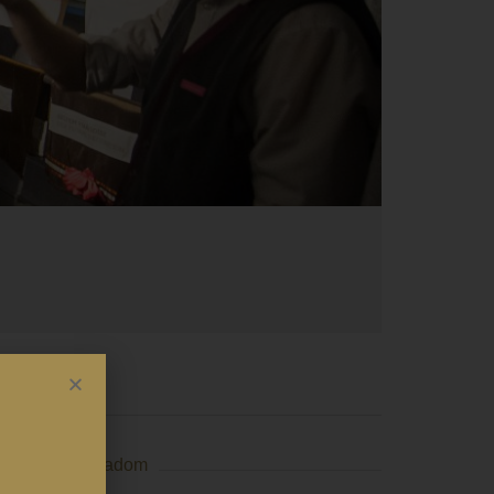
Szervező
Naptárhoz adom