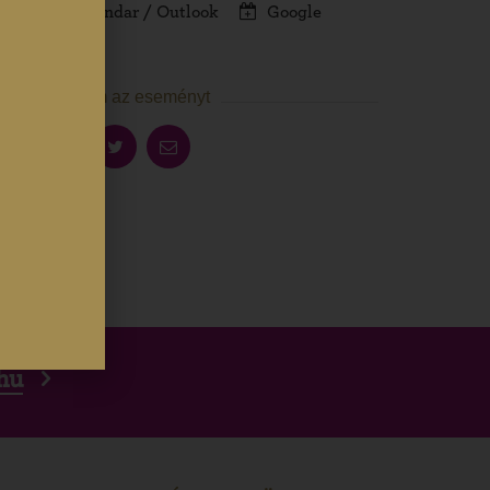
iCalendar / Outlook
Google
naptár
Megosztom az eseményt
hu