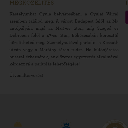
MEGKÖZELÍTÉS
Kastélyunkat Gyula belvárosában, a Gyulai Várral
szemben találod meg. A várost Budapest felől az M5
autópályán, majd az M44-es úton, míg Szeged és
Debrecen felől a 47-es úton, Békéscsabán keresztül
közelítheted meg. Személyautóval parkolni a Kossuth
utcán vagy a Maróthy téren tudsz. Ha különjáratos
busszal érkeznétek, az előzetes egyeztetés alkalmával
kérdezz rá a parkolás lehetőségére!
Útvonaltervezés!