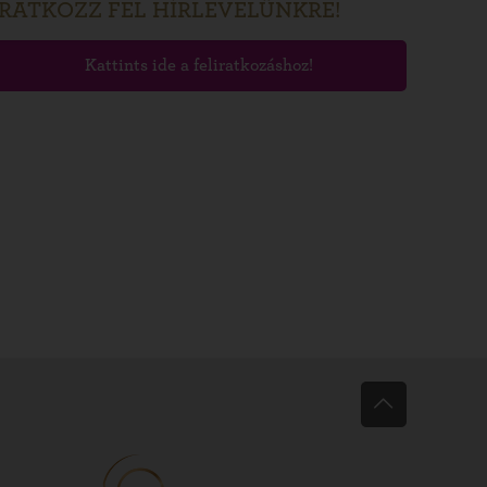
IRATKOZZ FEL HÍRLEVELÜNKRE!
Kattints ide a feliratkozáshoz!