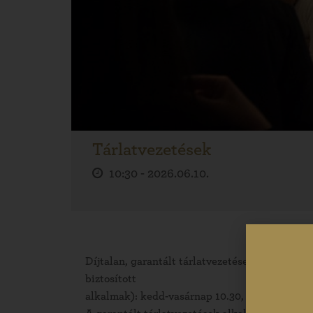
Tárlatvezetések
10:30 -
2026.06.10.
Díjtalan, garantált tárlatvezetések (csak egy
biztosított
alkalmak): kedd-vasárnap 10.30, 14.30