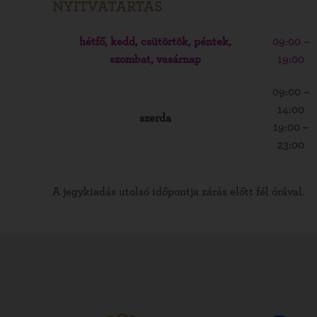
NYITVATARTÁS
hétfő, kedd, csütörtök, péntek,
09:00 –
szombat, vasárnap
19:00
09:00 –
14:00
szerda
19:00 –
23:00
A jegykiadás utolsó időpontja zárás előtt fél órával.