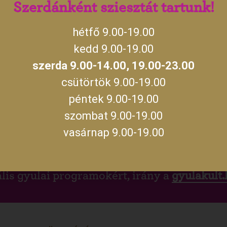
tést kérő egyéni látogatóink és az érkező
Szerdánként sziesztát tartunk!
 regisztrált közösségek részére is):
hétfő 9.00-19.00
kedd 9.00-19.00
szerda 9.00-14.00, 19.00-23.00
ül)
etniük, akik belépőjegyük megváltásakor valamilyen
csütörtök 9.00-19.00
péntek 9.00-19.00
rával.
szombat 9.00-19.00
akult
vasárnap 9.00-19.00
lis gyulai programokért, irány a
gyulakult.