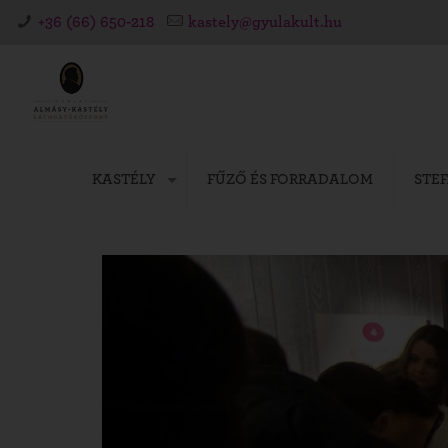
+36 (66) 650-218
kastely@gyulakult.hu
KASTÉLY
FŰZŐ ÉS FORRADALOM
STE