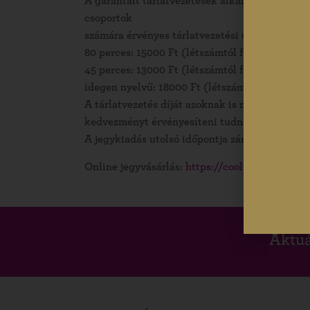
A garantált tárlatvezetések alkalmain túl veze
csoportok
számára érvényes tárlatvezetési díjak (az előre
80 perces: 15000 Ft (létszámtól függetlenül)
45 perces: 13000 Ft (létszámtól függetlenül)
idegen nyelvű: 18000 Ft (létszámtól független
A tárlatvezetés díját azoknak is meg kell fiz
kedvezményt érvényesíteni tudnak.
A jegykiadás utolsó időpontja zárás előtt egy ó
Online jegyvásárlás:
https://cooltix.hu/b/gyul
Aktuá