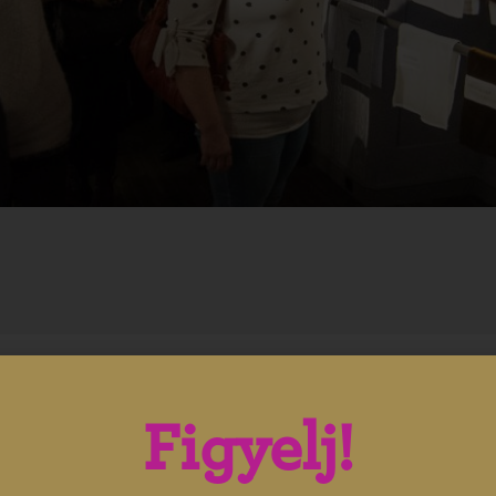
éni látogatók számára, csoportoknak nem
Figyelj!