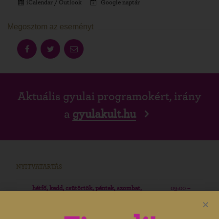
iCalendar / Outlook
Google naptár
Megosztom az eseményt
Aktuális gyulai programokért, irány
a
gyulakult.hu
NYITVATARTÁS
hétfő, kedd, csütörtök, péntek, szombat,
09:00 –
vasárnap
19:00
09:00 –