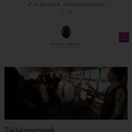
+36 (66) 650-218
kastely@gyulakult.hu
Tárlatvezetések