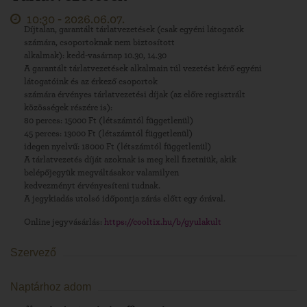
10:30 -
2026.06.07.
Díjtalan, garantált tárlatvezetések (csak egyéni látogatók
számára, csoportoknak nem biztosított
alkalmak): kedd-vasárnap 10.30, 14.30
A garantált tárlatvezetések alkalmain túl vezetést kérő egyéni
látogatóink és az érkező csoportok
számára érvényes tárlatvezetési díjak (az előre regisztrált
közösségek részére is):
80 perces: 15000 Ft (létszámtól függetlenül)
45 perces: 13000 Ft (létszámtól függetlenül)
idegen nyelvű: 18000 Ft (létszámtól függetlenül)
A tárlatvezetés díját azoknak is meg kell fizetniük, akik
belépőjegyük megváltásakor valamilyen
kedvezményt érvényesíteni tudnak.
A jegykiadás utolsó időpontja zárás előtt egy órával.
Online jegyvásárlás:
https://cooltix.hu/b/gyulakult
Szervező
Naptárhoz adom