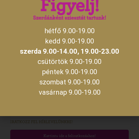
Figyelj!
14:00
szerda
19:00 –
23:00
Szerdánként sziesztát tartunk!
hétfő 9.00-19.00
A jegykiadás utolsó időpontja zárás előtt fél órával.
kedd 9.00-19.00
szerda 9.00-14.00, 19.00-23.00
MEGKÖZELÍTÉS
csütörtök 9.00-19.00
Kastélyunkat Gyula belvárosában, a Gyulai Várral szemben találod
meg. A várost Budapest felől az M5 autópályán, majd az M44-es
péntek 9.00-19.00
úton, míg Szeged és Debrecen felől a 47-es úton, Békéscsabán
keresztül közelítheted meg. Személyautóval parkolni a Kossuth
szombat 9.00-19.00
utcán vagy a Maróthy téren tudsz. Ha különjáratos busszal
vasárnap 9.00-19.00
érkeznétek, az előzetes egyeztetés alkalmával kérdezz rá a parkolás
lehetőségére!
Útvonaltervezés!
IRATKOZZ FEL HÍRLEVELÜNKRE!
Kattints ide a feliratkozáshoz!