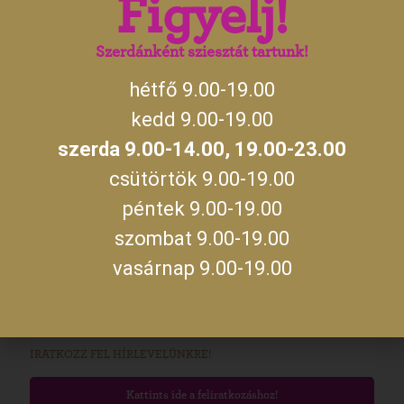
Figyelj!
14:00
szerda
19:00 –
23:00
Szerdánként sziesztát tartunk!
hétfő 9.00-19.00
A jegykiadás utolsó időpontja zárás előtt fél órával.
kedd 9.00-19.00
szerda 9.00-14.00, 19.00-23.00
MEGKÖZELÍTÉS
csütörtök 9.00-19.00
Kastélyunkat Gyula belvárosában, a Gyulai Várral szemben találod
meg. A várost Budapest felől az M5 autópályán, majd az M44-es
péntek 9.00-19.00
úton, míg Szeged és Debrecen felől a 47-es úton, Békéscsabán
keresztül közelítheted meg. Személyautóval parkolni a Kossuth
szombat 9.00-19.00
utcán vagy a Maróthy téren tudsz. Ha különjáratos busszal
vasárnap 9.00-19.00
érkeznétek, az előzetes egyeztetés alkalmával kérdezz rá a parkolás
lehetőségére!
Útvonaltervezés!
IRATKOZZ FEL HÍRLEVELÜNKRE!
Kattints ide a feliratkozáshoz!