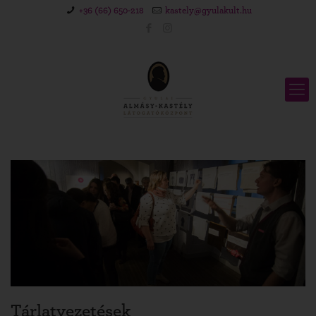
+36 (66) 650-218
kastely@gyulakult.hu
Tárlatvezetések