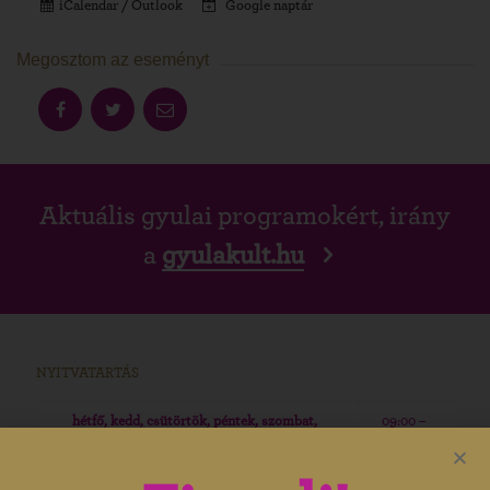
iCalendar / Outlook
Google naptár
Megosztom az eseményt
Aktuális gyulai programokért, irány
a
gyulakult.hu
NYITVATARTÁS
hétfő, kedd, csütörtök, péntek, szombat,
09:00 –
vasárnap
19:00
09:00 –