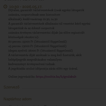
10:30 -
2026.05.17.
Díjtalan, garantált tárlatvezetések (csak egyéni látogatók
számára, csoportoknak nem biztosított
alkalmak): kedd-vasárnap 10.30, 14.30
A garantált tárlatvezetések alkalmain túl vezetést kérő egyéni
látogatóink és az érkező csoportok
számára érvényes tárlatvezetési díjak (az előre regisztrált
közösségek részére is):
80 perces: 15000 Ft (létszámtól függetlenül)
45 perces: 13000 Ft (létszámtól függetlenül)
idegen nyelvű: 18000 Ft (létszámtól függetlenül)
A tárlatvezetés díját azoknak is meg kell fizetniük, akik
belépőjegyük megváltásakor valamilyen
kedvezményt érvényesíteni tudnak.
A jegykiadás utolsó időpontja zárás előtt egy órával.
Online jegyvásárlás:
https://cooltix.hu/b/gyulakult
Szervező
Naptárhoz adom