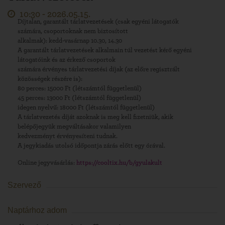
10:30 -
2026.05.15.
Díjtalan, garantált tárlatvezetések (csak egyéni látogatók
számára, csoportoknak nem biztosított
alkalmak): kedd-vasárnap 10.30, 14.30
A garantált tárlatvezetések alkalmain túl vezetést kérő egyéni
látogatóink és az érkező csoportok
számára érvényes tárlatvezetési díjak (az előre regisztrált
közösségek részére is):
80 perces: 15000 Ft (létszámtól függetlenül)
45 perces: 13000 Ft (létszámtól függetlenül)
idegen nyelvű: 18000 Ft (létszámtól függetlenül)
A tárlatvezetés díját azoknak is meg kell fizetniük, akik
belépőjegyük megváltásakor valamilyen
kedvezményt érvényesíteni tudnak.
A jegykiadás utolsó időpontja zárás előtt egy órával.
Online jegyvásárlás:
https://cooltix.hu/b/gyulakult
Szervező
Naptárhoz adom