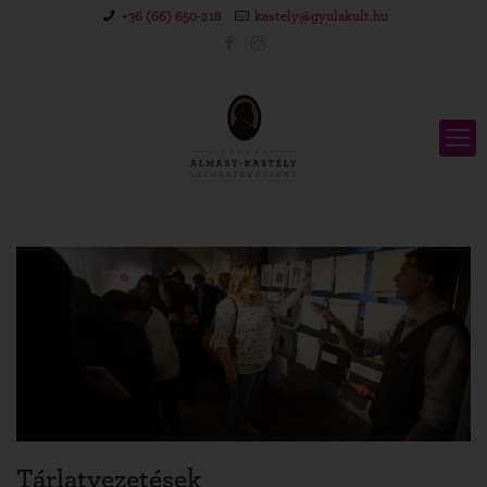
+36 (66) 650-218
kastely@gyulakult.hu
Tárlatvezetések