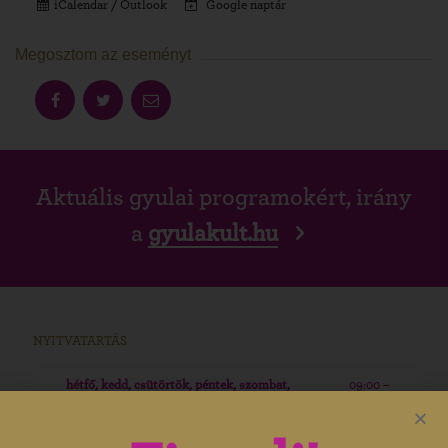
iCalendar / Outlook
Google naptár
Megosztom az eseményt
Aktuális gyulai programokért, irány
a
gyulakult.hu
NYITVATARTÁS
hétfő, kedd, csütörtök, péntek, szombat,
09:00 –
vasárnap
19:00
09:00 –