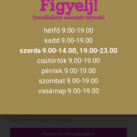
Figyelj!
14:00
szerda
19:00 –
23:00
Szerdánként sziesztát tartunk!
hétfő 9.00-19.00
A jegykiadás utolsó időpontja zárás előtt fél órával.
kedd 9.00-19.00
szerda 9.00-14.00, 19.00-23.00
MEGKÖZELÍTÉS
csütörtök 9.00-19.00
Kastélyunkat Gyula belvárosában, a Gyulai Várral szemben találod
meg. A várost Budapest felől az M5 autópályán, majd az M44-es
péntek 9.00-19.00
úton, míg Szeged és Debrecen felől a 47-es úton, Békéscsabán
keresztül közelítheted meg. Személyautóval parkolni a Kossuth
szombat 9.00-19.00
utcán vagy a Maróthy téren tudsz. Ha különjáratos busszal
vasárnap 9.00-19.00
érkeznétek, az előzetes egyeztetés alkalmával kérdezz rá a parkolás
lehetőségére!
Útvonaltervezés!
IRATKOZZ FEL HÍRLEVELÜNKRE!
Kattints ide a feliratkozáshoz!