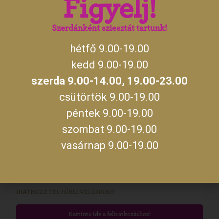
Figyelj!
14:00
szerda
19:00 –
23:00
Szerdánként sziesztát tartunk!
hétfő 9.00-19.00
A jegykiadás utolsó időpontja zárás előtt fél órával.
kedd 9.00-19.00
szerda 9.00-14.00, 19.00-23.00
MEGKÖZELÍTÉS
csütörtök 9.00-19.00
Kastélyunkat Gyula belvárosában, a Gyulai Várral szemben találod
meg. A várost Budapest felől az M5 autópályán, majd az M44-es
péntek 9.00-19.00
úton, míg Szeged és Debrecen felől a 47-es úton, Békéscsabán
keresztül közelítheted meg. Személyautóval parkolni a Kossuth
szombat 9.00-19.00
utcán vagy a Maróthy téren tudsz. Ha különjáratos busszal
vasárnap 9.00-19.00
érkeznétek, az előzetes egyeztetés alkalmával kérdezz rá a parkolás
lehetőségére!
Útvonaltervezés!
IRATKOZZ FEL HÍRLEVELÜNKRE!
Kattints ide a feliratkozáshoz!