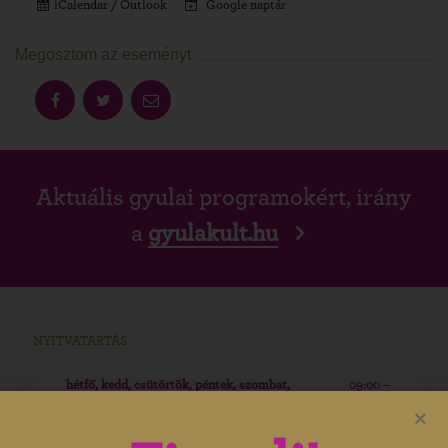
iCalendar / Outlook
Google naptár
Megosztom az eseményt
Aktuális gyulai programokért, irány
a
gyulakult.hu
NYITVATARTÁS
hétfő, kedd, csütörtök, péntek, szombat,
09:00 –
vasárnap
19:00
09:00 –