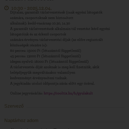
10:30 -
2025.12.04.
Díjtalan, garantált tárlatvezetések (csak egyéni látogatók
számára, csoportoknak nem biztosított
alkalmak): kedd-vasárnap 10.30, 14.30
A garantált tárlatvezetések alkalmain túl vezetést kérő egyéni
látogatóink és az érkező csoportok
számára érvényes tárlatvezetési díjak (az előre regisztrált
közösségek részére is):
80 perces: 15000 Ft (létszámtól függetlenül)
45 perces: 13000 Ft (létszámtól függetlenül)
idegen nyelvű: 18000 Ft (létszámtól függetlenül)
A tárlatvezetés díját azoknak is meg kell fizetniük, akik
belépőjegyük megváltásakor valamilyen
kedvezményt érvényesíteni tudnak.
A jegykiadás utolsó időpontja zárás előtt egy órával.
Online jegyvásárlás:
https://cooltix.hu/b/gyulakult
Szervező
Naptárhoz adom