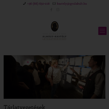
+36 (66) 650-218
kastely@gyulakult.hu
Tárlatvezetések