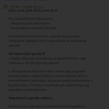
13:00 -
2026.07.10.
13.00, 14.00, 15.00, 16.00, 17.00, 18.00
Két játékunk közül választhatsz:
– Tengernyi gond a kastélyban
– Boszorkányok márpedig léteznek
Szabadulószobáink helyszíne a kastély borospincéje.
Játékainkat legfeljebb 6 fős csoportoknak és családoknak
ajánljuk.
Azt tanácsoljuk, így járj el!
1. Foglalj időpontot személyesen az ajándékboltban, vagy
telefonon a +36 (66) 650-218 számon!
2. Ha megvan az időpontod, akkor váltsd meg a jegyedet
pénztárunkban a játékra! Elég, ha a kapott időpont előtt 10
perccel érkezel a pénztárhoz, de persze megteheted mindjárt a
foglalás után is. Pénztáros munkatársunk segíteni fog, hogy
megtaláld a játék helyszínét.
Megveheted a jegyedet online is.
Ebben az a jó, hogy akár az érkezésed előtt hónapokkal is