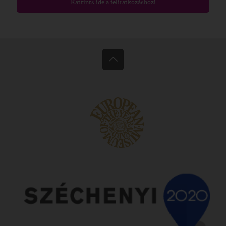
Kattints ide a feliratkozáshoz!