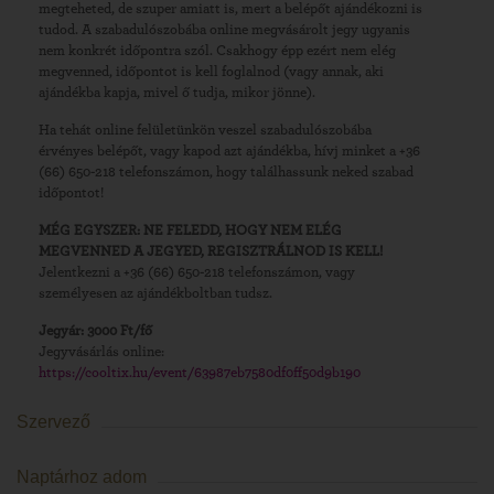
megteheted, de szuper amiatt is, mert a belépőt ajándékozni is
tudod. A szabadulószobába online megvásárolt jegy ugyanis
nem konkrét időpontra szól. Csakhogy épp ezért nem elég
megvenned, időpontot is kell foglalnod (vagy annak, aki
ajándékba kapja, mivel ő tudja, mikor jönne).
Ha tehát online felületünkön veszel szabadulószobába
érvényes belépőt, vagy kapod azt ajándékba, hívj minket a +36
(66) 650-218 telefonszámon, hogy találhassunk neked szabad
időpontot!
MÉG EGYSZER: NE FELEDD, HOGY NEM ELÉG
MEGVENNED A JEGYED, REGISZTRÁLNOD IS KELL!
Jelentkezni a +36 (66) 650-218 telefonszámon, vagy
személyesen az ajándékboltban tudsz.
Jegyár: 3000 Ft/fő
Jegyvásárlás online:
https://cooltix.hu/event/63987eb7580df0ff50d9b190
Szervező
Naptárhoz adom