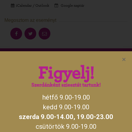
iCalendar / Outlook
Google naptár
Megosztom az eseményt
Aktuális gyulai programokért, irány
Figyelj!
a
gyulakult.hu
Szerdánként sziesztát tartunk!
hétfő 9.00-19.00
NYITVATARTÁS
kedd 9.00-19.00
szerda 9.00-14.00, 19.00-23.00
hétfő, kedd, csütörtök, péntek, szombat,
09:00 –
vasárnap
19:00
csütörtök 9.00-19.00