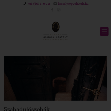
+36 (66) 650-218
kastely@gyulakult.hu
Szabadulószobák