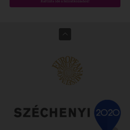
Kattints ide a feliratkozáshoz!