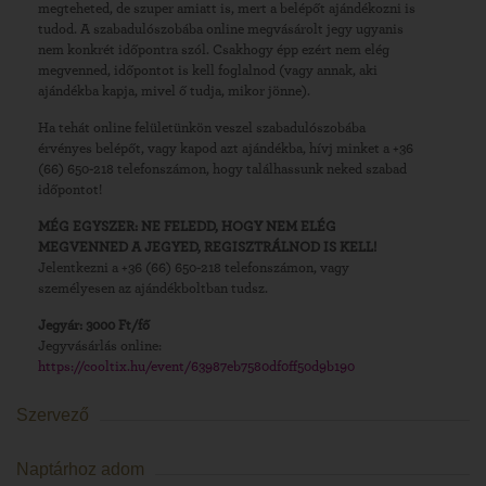
megteheted, de szuper amiatt is, mert a belépőt ajándékozni is
tudod. A szabadulószobába online megvásárolt jegy ugyanis
nem konkrét időpontra szól. Csakhogy épp ezért nem elég
megvenned, időpontot is kell foglalnod (vagy annak, aki
ajándékba kapja, mivel ő tudja, mikor jönne).
Ha tehát online felületünkön veszel szabadulószobába
érvényes belépőt, vagy kapod azt ajándékba, hívj minket a +36
(66) 650-218 telefonszámon, hogy találhassunk neked szabad
időpontot!
MÉG EGYSZER: NE FELEDD, HOGY NEM ELÉG
MEGVENNED A JEGYED, REGISZTRÁLNOD IS KELL!
Jelentkezni a +36 (66) 650-218 telefonszámon, vagy
személyesen az ajándékboltban tudsz.
Jegyár: 3000 Ft/fő
Jegyvásárlás online:
https://cooltix.hu/event/63987eb7580df0ff50d9b190
Szervező
Naptárhoz adom