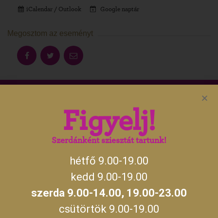
iCalendar / Outlook
Google naptár
Megosztom az eseményt
Aktuális gyulai programokért, irány
Figyelj!
a
gyulakult.hu
Szerdánként sziesztát tartunk!
hétfő 9.00-19.00
NYITVATARTÁS
kedd 9.00-19.00
szerda 9.00-14.00, 19.00-23.00
hétfő, kedd, csütörtök, péntek, szombat,
09:00 –
vasárnap
19:00
csütörtök 9.00-19.00