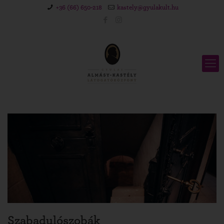
+36 (66) 650-218
kastely@gyulakult.hu
Szabadulószobák