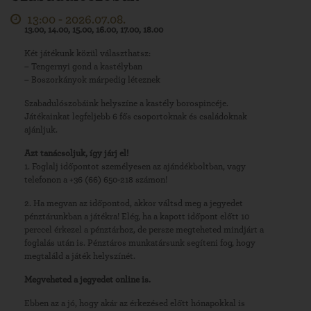
13:00 -
2026.07.08.
13.00, 14.00, 15.00, 16.00, 17.00, 18.00
Két játékunk közül választhatsz:
– Tengernyi gond a kastélyban
– Boszorkányok márpedig léteznek
Szabadulószobáink helyszíne a kastély borospincéje.
Játékainkat legfeljebb 6 fős csoportoknak és családoknak
ajánljuk.
Azt tanácsoljuk, így járj el!
1. Foglalj időpontot személyesen az ajándékboltban, vagy
telefonon a +36 (66) 650-218 számon!
2. Ha megvan az időpontod, akkor váltsd meg a jegyedet
pénztárunkban a játékra! Elég, ha a kapott időpont előtt 10
perccel érkezel a pénztárhoz, de persze megteheted mindjárt a
foglalás után is. Pénztáros munkatársunk segíteni fog, hogy
megtaláld a játék helyszínét.
Megveheted a jegyedet online is.
Ebben az a jó, hogy akár az érkezésed előtt hónapokkal is