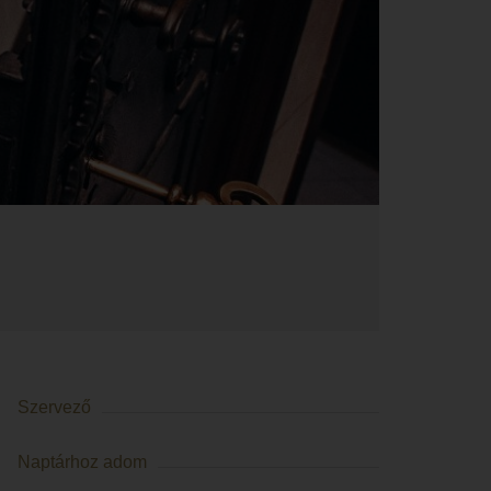
Szervező
Naptárhoz adom