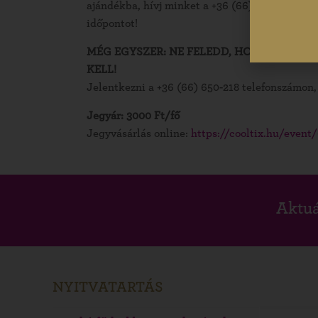
ajándékba, hívj minket a +36 (66) 650-218 te
időpontot!
MÉG EGYSZER: NE FELEDD, HOGY NEM EL
KELL!
Jelentkezni a +36 (66) 650-218 telefonszámon
Jegyár: 3000 Ft/fő
Jegyvásárlás online:
https://cooltix.hu/even
Aktuá
NYITVATARTÁS