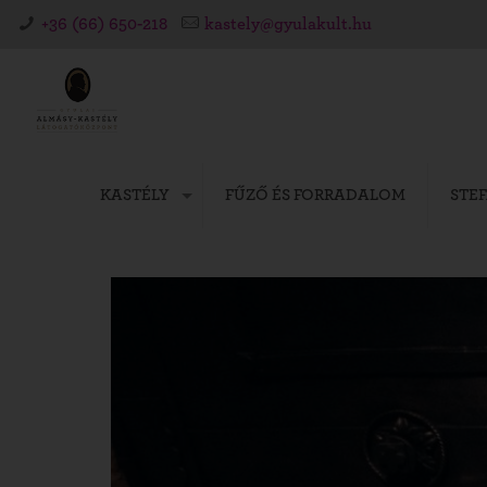
+36 (66) 650-218
kastely@gyulakult.hu
KASTÉLY
FŰZŐ ÉS FORRADALOM
STE