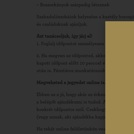
– Boszorkányok márpedig léteznek
Szabadulószobáink helyszíne a kastély borospi
és családoknak ajánljuk.
Azt tanácsoljuk, így járj el!
1. Foglalj időpontot személyesen az ajándékbo
2. Ha megvan az időpontod, akkor váltsd meg a
kapott időpont előtt 10 perccel érkezel a pénz
után is. Pénztáros munkatársunk segíteni fog, 
Megveheted a jegyedet online is.
Ebben az a jó, hogy akár az érkezésed előtt hó
a belépőt ajándékozni is tudod. A szabadulós
konkrét időpontra szól. Csakhogy épp ezért ne
(vagy annak, aki ajándékba kapja, mivel ő tudj
Ha tehát online felületünkön veszel szabadul