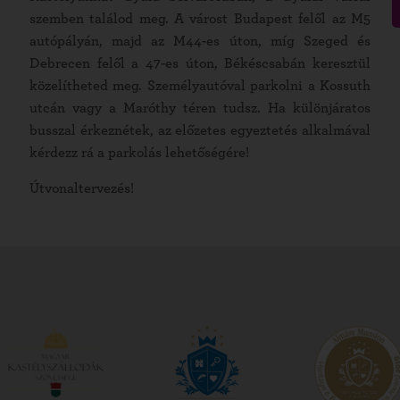
szemben találod meg. A várost Budapest felől az M5
autópályán, majd az M44-es úton, míg Szeged és
Debrecen felől a 47-es úton, Békéscsabán keresztül
közelítheted meg. Személyautóval parkolni a Kossuth
utcán vagy a Maróthy téren tudsz. Ha különjáratos
busszal érkeznétek, az előzetes egyeztetés alkalmával
kérdezz rá a parkolás lehetőségére!
Útvonaltervezés!