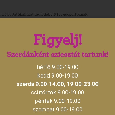
ncéje. Játékainkat legfeljebb 6 fős csoportoknak
Figyelj!
ltban, vagy telefonon a +36 (66) 650-218 számon!
 jegyedet pénztárunkban a játékra! Elég, ha a
Szerdánként sziesztát tartunk!
tárhoz, de persze megteheted mindjárt a foglalás
hogy megtaláld a játék helyszínét.
hétfő 9.00-19.00
kedd 9.00-19.00
napokkal is megteheted, de szuper amiatt is, mert
szerda 9.00-14.00, 19.00-23.00
zobába online megvásárolt jegy ugyanis nem
csütörtök 9.00-19.00
m elég megvenned, időpontot is kell foglalnod
péntek 9.00-19.00
a, mikor jönne).
szombat 9.00-19.00
ószobába érvényes belépőt, vagy kapod azt