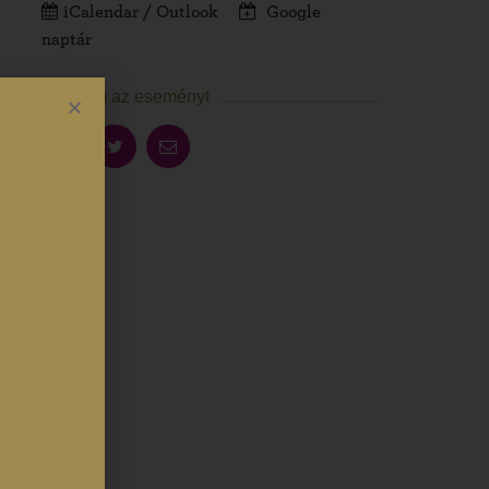
iCalendar / Outlook
Google
naptár
Megosztom az eseményt