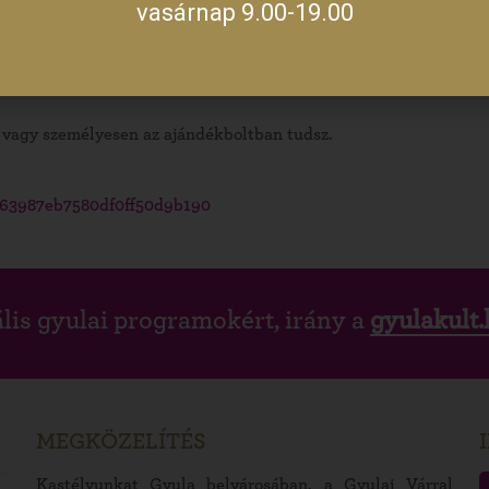
vasárnap 9.00-19.00
lefonszámon, hogy találhassunk neked szabad
ÉG MEGVENNED A JEGYED, REGISZTRÁLNOD IS
, vagy személyesen az ajándékboltban tudsz.
t/63987eb7580df0ff50d9b190
lis gyulai programokért, irány a
gyulakult.
MEGKÖZELÍTÉS
Kastélyunkat Gyula belvárosában, a Gyulai Várral