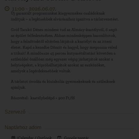
11:00 -
2026.06.07.
Új garantált programunkat kisgyermekes családoknak
indítjuk – a legkisebbek elvárásaihoz igazítva a tárlatvezetést.
Gróf Tacskó Dénes mindent tud az Almásy-kastélyról, ő segít
az épület felfedezésében. Abban mindenképpen hasonlítotok,
hogy a felnőttektől eltérően látjátok a kastélyt és az itteni
életet. Kapd a kezedbe Döncit és hagyd, hogy megossza veled
a titkait! A mindössze 45 perces kutyasétáltatást követően a
szüleiddel önállóan még egyszer végig járhatjátok azokat a
helyiségeket, s kipróbálhatjátok azokat az eszközöket,
amelyek a legérdekesebbek voltak.
A tárlatot óvodás és kisiskolás gyermekeknek és szüleiknek
ajánljuk.
Részvétel: kastélybelépő + 900 Ft/fő
Szervező
Naptárhoz adom
iCalendar / Outlook
Google naptár