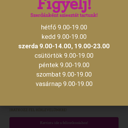
Figyelj!
14:00
szerda
19:00 –
23:00
Szerdánként sziesztát tartunk!
hétfő 9.00-19.00
A jegykiadás utolsó időpontja zárás előtt fél órával.
kedd 9.00-19.00
MEGKÖZELÍTÉS
szerda 9.00-14.00, 19.00-23.00
csütörtök 9.00-19.00
Kastélyunkat Gyula belvárosában, a Gyulai Várral szemben találod
meg. A várost Budapest felől az M5 autópályán, majd az M44-es
péntek 9.00-19.00
úton, míg Szeged és Debrecen felől a 47-es úton, Békéscsabán
keresztül közelítheted meg. Személyautóval parkolni a Kossuth
szombat 9.00-19.00
utcán vagy a Maróthy téren tudsz. Ha különjáratos busszal
érkeznétek, az előzetes egyeztetés alkalmával kérdezz rá a parkolás
vasárnap 9.00-19.00
lehetőségére!
Útvonaltervezés!
IRATKOZZ FEL HÍRLEVELÜNKRE!
Kattints ide a feliratkozáshoz!