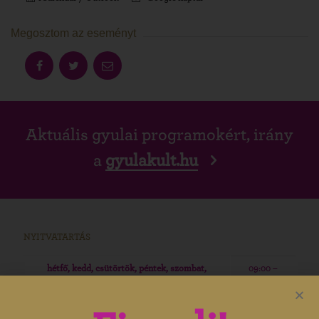
Megosztom az eseményt
Aktuális gyulai programokért, irány
a
gyulakult.hu
NYITVATARTÁS
hétfő, kedd, csütörtök, péntek, szombat,
09:00 –
vasárnap
19:00
09:00 –