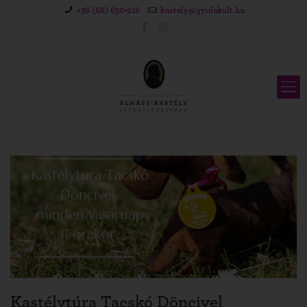
+36 (66) 650-218
kastely@gyulakult.hu
Kastélytúra Tacskó Döncivel