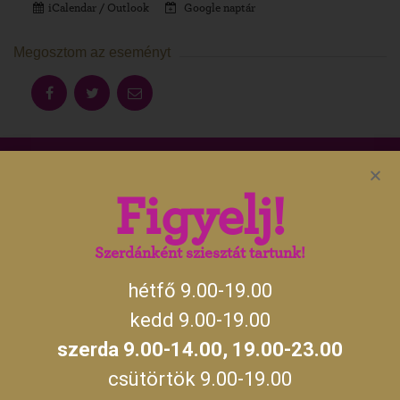
iCalendar / Outlook
Google naptár
Megosztom az eseményt
Aktuális gyulai programokért, irány
Figyelj!
a
gyulakult.hu
Szerdánként sziesztát tartunk!
hétfő 9.00-19.00
NYITVATARTÁS
kedd 9.00-19.00
szerda 9.00-14.00, 19.00-23.00
hétfő, kedd, csütörtök, péntek, szombat,
09:00 –
vasárnap
19:00
csütörtök 9.00-19.00