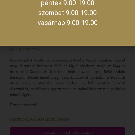
09:00 –
péntek 9.00-19.00
14:00
szerda
szombat 9.00-19.00
19:00 –
23:00
vasárnap 9.00-19.00
A jegykiadás utolsó időpontja zárás előtt fél órával.
MEGKÖZELÍTÉS
Kastélyunkat Gyula belvárosában, a Gyulai Várral szemben találod
meg. A várost Budapest felől az M5 autópályán, majd az M44-es
úton, míg Szeged és Debrecen felől a 47-es úton, Békéscsabán
keresztül közelítheted meg. Személyautóval parkolni a Kossuth
utcán vagy a Maróthy téren tudsz. Ha különjáratos busszal
érkeznétek, az előzetes egyeztetés alkalmával kérdezz rá a parkolás
lehetőségére!
Útvonaltervezés!
IRATKOZZ FEL HÍRLEVELÜNKRE!
Kattints ide a feliratkozáshoz!