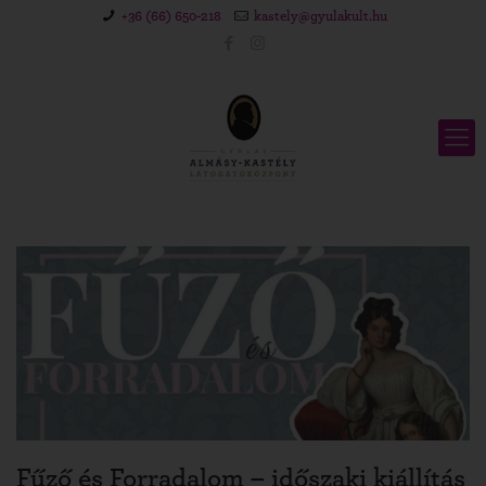
+36 (66) 650-218
kastely@gyulakult.hu
Fűző és Forradalom – időszaki kiállítás