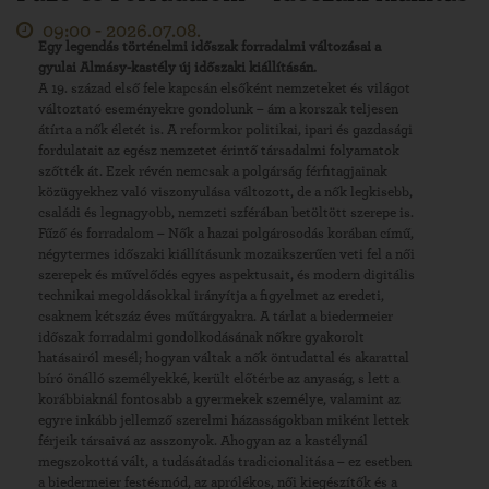
09:00 -
2026.07.08.
Egy legendás történelmi időszak forradalmi változásai a
gyulai Almásy-kastély új időszaki kiállításán.
A 19. század első fele kapcsán elsőként nemzeteket és világot
változtató eseményekre gondolunk – ám a korszak teljesen
átírta a nők életét is. A reformkor politikai, ipari és gazdasági
fordulatait az egész nemzetet érintő társadalmi folyamatok
szőtték át. Ezek révén nemcsak a polgárság férfitagjainak
közügyekhez való viszonyulása változott, de a nők legkisebb,
családi és legnagyobb, nemzeti szférában betöltött szerepe is.
Fűző és forradalom – Nők a hazai polgárosodás korában című,
négytermes időszaki kiállításunk mozaikszerűen veti fel a női
szerepek és művelődés egyes aspektusait, és modern digitális
technikai megoldásokkal irányítja a figyelmet az eredeti,
csaknem kétszáz éves műtárgyakra. A tárlat a biedermeier
időszak forradalmi gondolkodásának nőkre gyakorolt
hatásairól mesél; hogyan váltak a nők öntudattal és akarattal
bíró önálló személyekké, került előtérbe az anyaság, s lett a
korábbiaknál fontosabb a gyermekek személye, valamint az
egyre inkább jellemző szerelmi házasságokban miként lettek
férjeik társaivá az asszonyok. Ahogyan az a kastélynál
megszokottá vált, a tudásátadás tradicionalitása – ez esetben
a biedermeier festésmód, az aprólékos, női kiegészítők és a