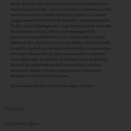
míves, de mégis egyszerű formavilágú bútorok közelről való
tanulmányozhatósága – most is a jelenkorral párosul: a mából
való visszatekintés a kiállítástechnika mellett a 21. századi
magyar szerzők, írók és költők reformkor- képével egészül ki.
A tárlat egyik különlegessége, hogy kortárs alkotók olvasnak
fel részleteket a korról, illetve a női emancipációval
kapcsolatos írásaikból: Budai Lotti, Fábián Janka és Farkas
Wellmann Éva. Az élményszerű tudásátadást olyan eszközök
is segítik, amelyek tartalmának elkészítésében a mesterséges
intelligenciához nyúltunk. Ilyen az az installáció, amelyen
Canzi Ágost 1854-ben készült, Hoffmann Jánost és feleségét
ábrázoló festményének szereplői párbeszédes formában
értelmezik, miben is jelentett megújulást a biedermeier
festészet a korábbi korokhoz képest.
Tárlatvezetés minden nyitvatartási napon 13 órakor.
Szervező
Naptárhoz adom