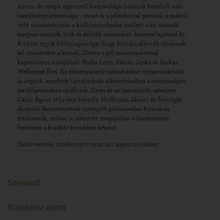
míves, de mégis egyszerű formavilágú bútorok közelről való
tanulmányozhatósága – most is a jelenkorral párosul: a mából
való visszatekintés a kiállítástechnika mellett a 21. századi
magyar szerzők, írók és költők reformkor- képével egészül ki.
A tárlat egyik különlegessége, hogy kortárs alkotók olvasnak
fel részleteket a korról, illetve a női emancipációval
kapcsolatos írásaikból: Budai Lotti, Fábián Janka és Farkas
Wellmann Éva. Az élményszerű tudásátadást olyan eszközök
is segítik, amelyek tartalmának elkészítésében a mesterséges
intelligenciához nyúltunk. Ilyen az az installáció, amelyen
Canzi Ágost 1854-ben készült, Hoffmann Jánost és feleségét
ábrázoló festményének szereplői párbeszédes formában
értelmezik, miben is jelentett megújulást a biedermeier
festészet a korábbi korokhoz képest.
Tárlatvezetés minden nyitvatartási napon 13 órakor.
Szervező
Naptárhoz adom