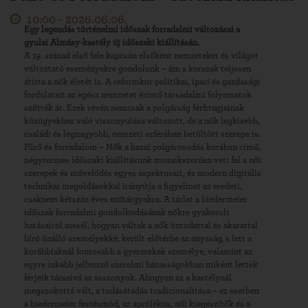
10:00 -
2026.06.06.
Egy legendás történelmi időszak forradalmi változásai a
gyulai Almásy-kastély új időszaki kiállításán.
A 19. század első fele kapcsán elsőként nemzeteket és világot
változtató eseményekre gondolunk – ám a korszak teljesen
átírta a nők életét is. A reformkor politikai, ipari és gazdasági
fordulatait az egész nemzetet érintő társadalmi folyamatok
szőtték át. Ezek révén nemcsak a polgárság férfitagjainak
közügyekhez való viszonyulása változott, de a nők legkisebb,
családi és legnagyobb, nemzeti szférában betöltött szerepe is.
Fűző és forradalom – Nők a hazai polgárosodás korában című,
négytermes időszaki kiállításunk mozaikszerűen veti fel a női
szerepek és művelődés egyes aspektusait, és modern digitális
technikai megoldásokkal irányítja a figyelmet az eredeti,
csaknem kétszáz éves műtárgyakra. A tárlat a biedermeier
időszak forradalmi gondolkodásának nőkre gyakorolt
hatásairól mesél; hogyan váltak a nők öntudattal és akarattal
bíró önálló személyekké, került előtérbe az anyaság, s lett a
korábbiaknál fontosabb a gyermekek személye, valamint az
egyre inkább jellemző szerelmi házasságokban miként lettek
férjeik társaivá az asszonyok. Ahogyan az a kastélynál
megszokottá vált, a tudásátadás tradicionalitása – ez esetben
a biedermeier festésmód, az aprólékos, női kiegészítők és a