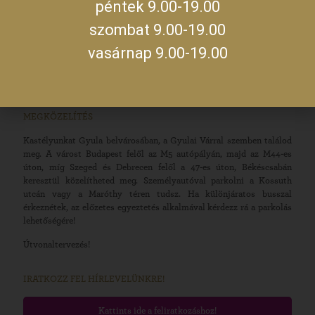
09:00 –
péntek 9.00-19.00
14:00
szerda
szombat 9.00-19.00
19:00 –
23:00
vasárnap 9.00-19.00
A jegykiadás utolsó időpontja zárás előtt fél órával.
MEGKÖZELÍTÉS
Kastélyunkat Gyula belvárosában, a Gyulai Várral szemben találod
meg. A várost Budapest felől az M5 autópályán, majd az M44-es
úton, míg Szeged és Debrecen felől a 47-es úton, Békéscsabán
keresztül közelítheted meg. Személyautóval parkolni a Kossuth
utcán vagy a Maróthy téren tudsz. Ha különjáratos busszal
érkeznétek, az előzetes egyeztetés alkalmával kérdezz rá a parkolás
lehetőségére!
Útvonaltervezés!
IRATKOZZ FEL HÍRLEVELÜNKRE!
Kattints ide a feliratkozáshoz!