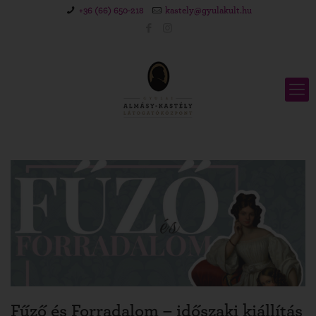
+36 (66) 650-218
kastely@gyulakult.hu
Fűző és Forradalom – időszaki kiállítás