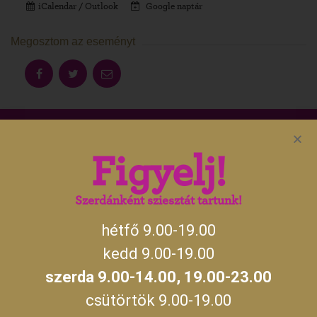
iCalendar / Outlook
Google naptár
Megosztom az eseményt
Aktuális gyulai programokért, irány
Figyelj!
a
gyulakult.hu
Szerdánként sziesztát tartunk!
hétfő 9.00-19.00
NYITVATARTÁS
kedd 9.00-19.00
szerda 9.00-14.00, 19.00-23.00
hétfő, kedd, csütörtök, péntek, szombat,
09:00 –
vasárnap
19:00
csütörtök 9.00-19.00