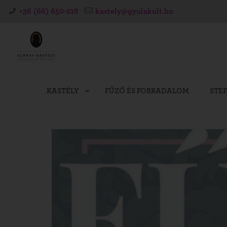
+36 (66) 650-218
kastely@gyulakult.hu
KASTÉLY
FŰZŐ ÉS FORRADALOM
STE