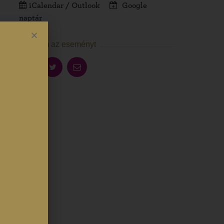
iCalendar / Outlook
Google
naptár
Megosztom az eseményt