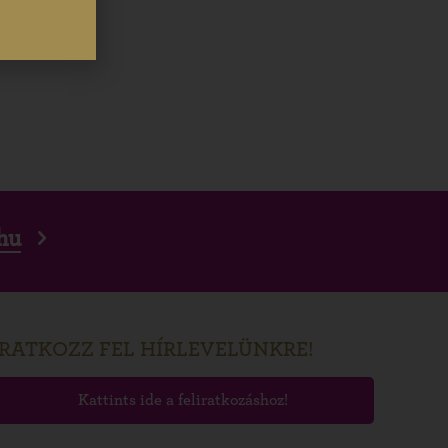
hu
IRATKOZZ FEL HÍRLEVELÜNKRE!
Kattints ide a feliratkozáshoz!