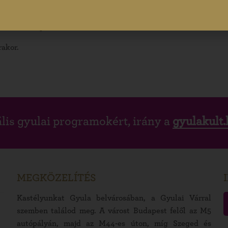
nzi Ágost 1854-ben készült, Hoffmann Jánost és
beszédes formában értelmezik, miben is jelentett
korokhoz képest.
rakor.
lis gyulai programokért, irány a
gyulakult.
MEGKÖZELÍTÉS
Kastélyunkat Gyula belvárosában, a Gyulai Várral
szemben találod meg. A várost Budapest felől az M5
autópályán, majd az M44-es úton, míg Szeged és