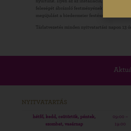
nyúltunk. Ilyen az az installáció, amelyen Ca
feleségét ábrázoló festményének szereplői pár
megújulást a biedermeier festészet a korábbi 
Tárlatvezetés minden nyitvatartási napon 13 ó
Aktuá
NYITVATARTÁS
hétfő, kedd, csütörtök, péntek,
09:00 –
szombat, vasárnap
19:00