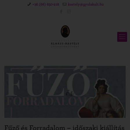
+36 (66) 650-218
kastely@gyulakult.hu
Fűző és Forradalom – időszaki kiállítás