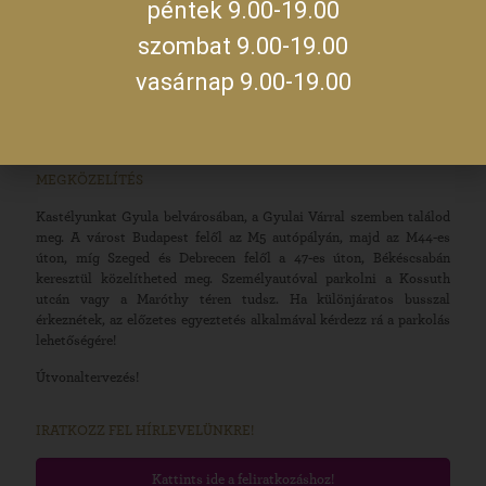
09:00 –
péntek 9.00-19.00
14:00
szerda
szombat 9.00-19.00
19:00 –
23:00
vasárnap 9.00-19.00
A jegykiadás utolsó időpontja zárás előtt fél órával.
MEGKÖZELÍTÉS
Kastélyunkat Gyula belvárosában, a Gyulai Várral szemben találod
meg. A várost Budapest felől az M5 autópályán, majd az M44-es
úton, míg Szeged és Debrecen felől a 47-es úton, Békéscsabán
keresztül közelítheted meg. Személyautóval parkolni a Kossuth
utcán vagy a Maróthy téren tudsz. Ha különjáratos busszal
érkeznétek, az előzetes egyeztetés alkalmával kérdezz rá a parkolás
lehetőségére!
Útvonaltervezés!
IRATKOZZ FEL HÍRLEVELÜNKRE!
Kattints ide a feliratkozáshoz!