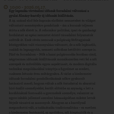
10:00 -
2026.05.17.
Egy legendás történelmi időszak forradalmi változásai a
gyulai Almásy-kastély új időszaki kiállításán.
A 19. század első fele kapcsán elsőként nemzeteket és világot
változtató eseményekre gondolunk – ám a korszak teljesen
átírta a nők életét is. A reformkor politikai, ipari és gazdasági
fordulatait az egész nemzetet érintő társadalmi folyamatok
szőtték át. Ezek révén nemcsak a polgárság férfitagjainak
közügyekhez való viszonyulása változott, de a nők legkisebb,
családi és legnagyobb, nemzeti szférában betöltött szerepe is.
Fűző és forradalom – Nők a hazai polgárosodás korában című,
négytermes időszaki kiállításunk mozaikszerűen veti fel a női
szerepek és művelődés egyes aspektusait, és modern digitális
technikai megoldásokkal irányítja a figyelmet az eredeti,
csaknem kétszáz éves műtárgyakra. A tárlat a biedermeier
időszak forradalmi gondolkodásának nőkre gyakorolt
hatásairól mesél; hogyan váltak a nők öntudattal és akarattal
bíró önálló személyekké, került előtérbe az anyaság, s lett a
korábbiaknál fontosabb a gyermekek személye, valamint az
egyre inkább jellemző szerelmi házasságokban miként lettek
férjeik társaivá az asszonyok. Ahogyan az a kastélynál
megszokottá vált, a tudásátadás tradicionalitása – ez esetben
a biedermeier festésmód, az aprólékos, női kiegészítők és a