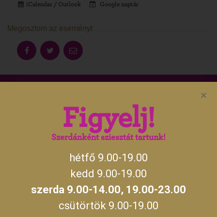
iCalendar / Outlook
Google naptár
Megosztom az eseményt
Aktuális gyulai programokért, irány
Figyelj!
a
gyulakult.hu
Szerdánként sziesztát tartunk!
hétfő 9.00-19.00
NYITVATARTÁS
kedd 9.00-19.00
szerda 9.00-14.00, 19.00-23.00
hétfő, kedd, csütörtök, péntek, szombat,
09:00 –
vasárnap
19:00
csütörtök 9.00-19.00