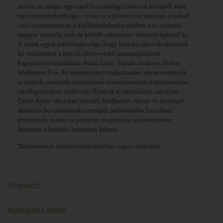
míves, de mégis egyszerű formavilágú bútorok közelről való
tanulmányozhatósága – most is a jelenkorral párosul: a mából
való visszatekintés a kiállítástechnika mellett a 21. századi
magyar szerzők, írók és költők reformkor- képével egészül ki.
A tárlat egyik különlegessége, hogy kortárs alkotók olvasnak
fel részleteket a korról, illetve a női emancipációval
kapcsolatos írásaikból: Budai Lotti, Fábián Janka és Farkas
Wellmann Éva. Az élményszerű tudásátadást olyan eszközök
is segítik, amelyek tartalmának elkészítésében a mesterséges
intelligenciához nyúltunk. Ilyen az az installáció, amelyen
Canzi Ágost 1854-ben készült, Hoffmann Jánost és feleségét
ábrázoló festményének szereplői párbeszédes formában
értelmezik, miben is jelentett megújulást a biedermeier
festészet a korábbi korokhoz képest.
Tárlatvezetés minden nyitvatartási napon 13 órakor.
Szervező
Naptárhoz adom