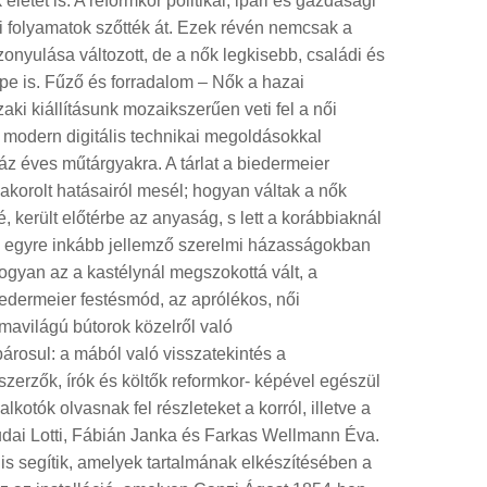
letét is. A reformkor politikai, ipari és gazdasági
mi folyamatok szőtték át. Ezek révén nemcsak a
onyulása változott, de a nők legkisebb, családi és
pe is. Fűző és forradalom – Nők a hazai
i kiállításunk mozaikszerűen veti fel a női
modern digitális technikai megoldásokkal
záz éves műtárgyakra. A tárlat a biedermeier
korolt hatásairól mesél; hogyan váltak a nők
, került előtérbe az anyaság, s lett a korábbiaknál
 egyre inkább jellemző szerelmi házasságokban
hogyan az a kastélynál megszokottá vált, a
iedermeier festésmód, az aprólékos, női
mavilágú bútorok közelről való
árosul: a mából való visszatekintés a
 szerzők, írók és költők reformkor- képével egészül
alkotók olvasnak fel részleteket a korról, illetve a
udai Lotti, Fábián Janka és Farkas Wellmann Éva.
s segítik, amelyek tartalmának elkészítésében a