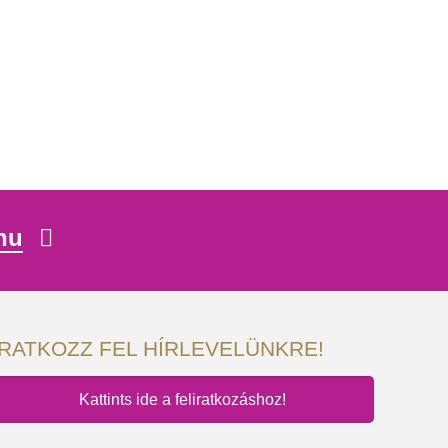
hu
IRATKOZZ FEL HÍRLEVELÜNKRE!
Kattints ide a feliratkozáshoz!