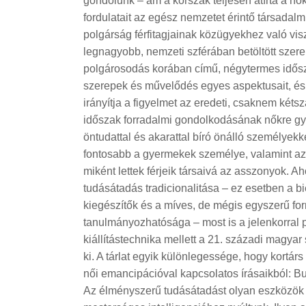
gondolunk – ám a korszak teljesen átírta a nők é
fordulatait az egész nemzetet érintő társadal
polgárság férfitagjainak közügyekhez való visz
legnagyobb, nemzeti szférában betöltött szere
polgárosodás korában című, négytermes időszak
szerepek és művelődés egyes aspektusait, és 
irányítja a figyelmet az eredeti, csaknem kéts
időszak forradalmi gondolkodásának nőkre gya
öntudattal és akarattal bíró önálló személyekké
fontosabb a gyermekek személye, valamint az
miként lettek férjeik társaivá az asszonyok. A
tudásátadás tradicionalitása – ez esetben a b
kiegészítők és a míves, de mégis egyszerű for
tanulmányozhatósága – most is a jelenkorral p
kiállítástechnika mellett a 21. századi magyar
ki. A tárlat egyik különlegessége, hogy kortárs 
női emancipációval kapcsolatos írásaikból: B
Az élményszerű tudásátadást olyan eszközök i