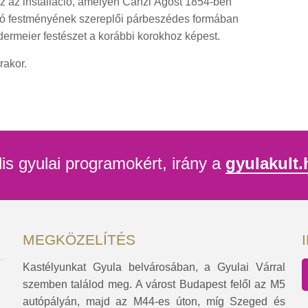
az az installáció, amelyen Canzi Ágost 1854-ben
oló festményének szereplői párbeszédes formában
edermeier festészet a korábbi korokhoz képest.
rakor.
lis gyulai programokért, irány a
gyulakult.
MEGKÖZELÍTÉS
Kastélyunkat Gyula belvárosában, a Gyulai Várral
szemben találod meg. A várost Budapest felől az M5
autópályán, majd az M44-es úton, míg Szeged és