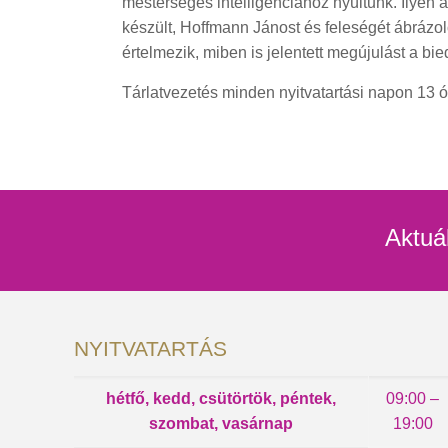
mesterséges intelligenciához nyúltunk. Ilyen 
készült, Hoffmann Jánost és feleségét ábráz
értelmezik, miben is jelentett megújulást a bi
Tárlatvezetés minden nyitvatartási napon 13 ó
Aktuá
NYITVATARTÁS
hétfő, kedd, csütörtök, péntek,
09:00 –
szombat, vasárnap
19:00