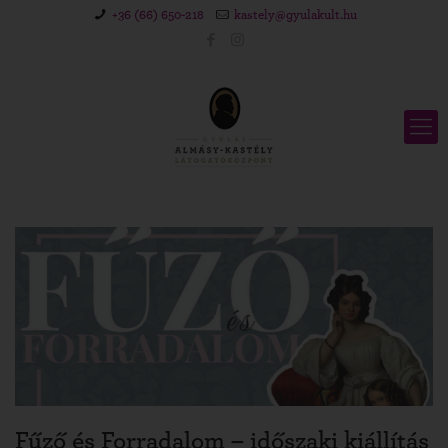
+36 (66) 650-218
kastely@gyulakult.hu
Fűző és Forradalom – időszaki kiállítás