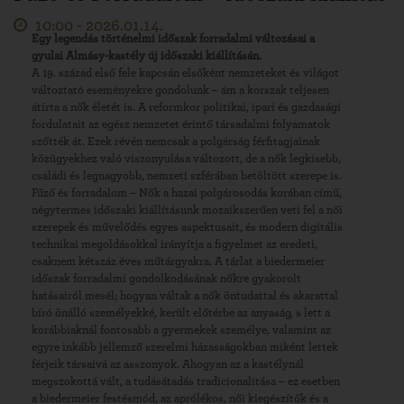
10:00 -
2026.01.14.
Egy legendás történelmi időszak forradalmi változásai a
gyulai Almásy-kastély új időszaki kiállításán.
A 19. század első fele kapcsán elsőként nemzeteket és világot
változtató eseményekre gondolunk – ám a korszak teljesen
átírta a nők életét is. A reformkor politikai, ipari és gazdasági
fordulatait az egész nemzetet érintő társadalmi folyamatok
szőtték át. Ezek révén nemcsak a polgárság férfitagjainak
közügyekhez való viszonyulása változott, de a nők legkisebb,
családi és legnagyobb, nemzeti szférában betöltött szerepe is.
Fűző és forradalom – Nők a hazai polgárosodás korában című,
négytermes időszaki kiállításunk mozaikszerűen veti fel a női
szerepek és művelődés egyes aspektusait, és modern digitális
technikai megoldásokkal irányítja a figyelmet az eredeti,
csaknem kétszáz éves műtárgyakra. A tárlat a biedermeier
időszak forradalmi gondolkodásának nőkre gyakorolt
hatásairól mesél; hogyan váltak a nők öntudattal és akarattal
bíró önálló személyekké, került előtérbe az anyaság, s lett a
korábbiaknál fontosabb a gyermekek személye, valamint az
egyre inkább jellemző szerelmi házasságokban miként lettek
férjeik társaivá az asszonyok. Ahogyan az a kastélynál
megszokottá vált, a tudásátadás tradicionalitása – ez esetben
a biedermeier festésmód, az aprólékos, női kiegészítők és a