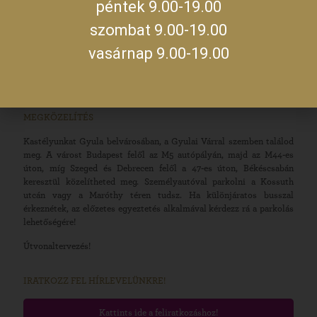
09:00 –
péntek 9.00-19.00
14:00
szerda
szombat 9.00-19.00
19:00 –
23:00
vasárnap 9.00-19.00
A jegykiadás utolsó időpontja zárás előtt fél órával.
MEGKÖZELÍTÉS
Kastélyunkat Gyula belvárosában, a Gyulai Várral szemben találod
meg. A várost Budapest felől az M5 autópályán, majd az M44-es
úton, míg Szeged és Debrecen felől a 47-es úton, Békéscsabán
keresztül közelítheted meg. Személyautóval parkolni a Kossuth
utcán vagy a Maróthy téren tudsz. Ha különjáratos busszal
érkeznétek, az előzetes egyeztetés alkalmával kérdezz rá a parkolás
lehetőségére!
Útvonaltervezés!
IRATKOZZ FEL HÍRLEVELÜNKRE!
Kattints ide a feliratkozáshoz!