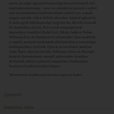
míves, de mégis egyszerű formavilágú bútorok közelről való
tanulmányozhatósága – most is a jelenkorral párosul: a mából
való visszatekintés a kiállítástechnika mellett a 21. századi
magyar szerzők, írók és költők reformkor- képével egészül ki.
A tárlat egyik különlegessége, hogy kortárs alkotók olvasnak
fel részleteket a korról, illetve a női emancipációval
kapcsolatos írásaikból: Budai Lotti, Fábián Janka és Farkas
Wellmann Éva. Az élményszerű tudásátadást olyan eszközök
is segítik, amelyek tartalmának elkészítésében a mesterséges
intelligenciához nyúltunk. Ilyen az az installáció, amelyen
Canzi Ágost 1854-ben készült, Hoffmann Jánost és feleségét
ábrázoló festményének szereplői párbeszédes formában
értelmezik, miben is jelentett megújulást a biedermeier
festészet a korábbi korokhoz képest.
Tárlatvezetés minden nyitvatartási napon 13 órakor.
Szervező
Naptárhoz adom