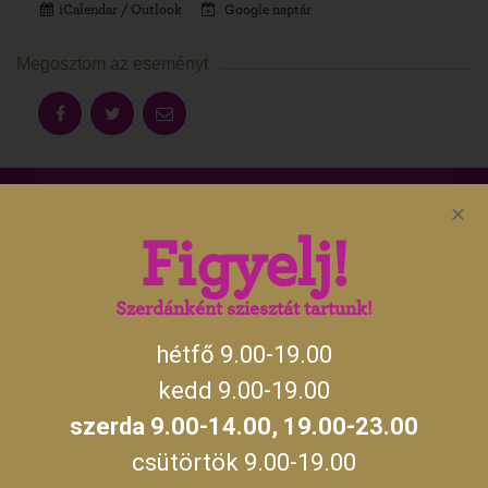
iCalendar / Outlook
Google naptár
Megosztom az eseményt
Aktuális gyulai programokért, irány
Figyelj!
a
gyulakult.hu
Szerdánként sziesztát tartunk!
hétfő 9.00-19.00
NYITVATARTÁS
kedd 9.00-19.00
szerda 9.00-14.00, 19.00-23.00
hétfő, kedd, csütörtök, péntek, szombat,
09:00 –
vasárnap
19:00
csütörtök 9.00-19.00