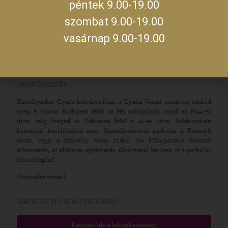
09:00 –
péntek 9.00-19.00
14:00
szerda
szombat 9.00-19.00
19:00 –
23:00
vasárnap 9.00-19.00
A jegykiadás utolsó időpontja zárás előtt fél órával.
MEGKÖZELÍTÉS
Kastélyunkat Gyula belvárosában, a Gyulai Várral szemben találod
meg. A várost Budapest felől az M5 autópályán, majd az M44-es
úton, míg Szeged és Debrecen felől a 47-es úton, Békéscsabán
keresztül közelítheted meg. Személyautóval parkolni a Kossuth
utcán vagy a Maróthy téren tudsz. Ha különjáratos busszal
érkeznétek, az előzetes egyeztetés alkalmával kérdezz rá a parkolás
lehetőségére!
Útvonaltervezés!
IRATKOZZ FEL HÍRLEVELÜNKRE!
Kattints ide a feliratkozáshoz!