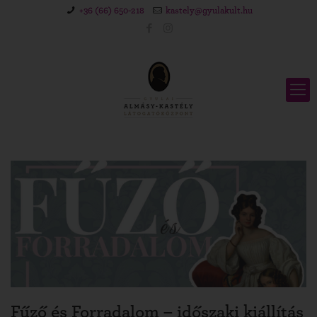
+36 (66) 650-218
kastely@gyulakult.hu
Fűző és Forradalom – időszaki kiállítás