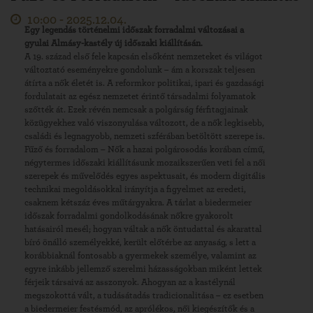
10:00 -
2025.12.04.
Egy legendás történelmi időszak forradalmi változásai a
gyulai Almásy-kastély új időszaki kiállításán.
A 19. század első fele kapcsán elsőként nemzeteket és világot
változtató eseményekre gondolunk – ám a korszak teljesen
átírta a nők életét is. A reformkor politikai, ipari és gazdasági
fordulatait az egész nemzetet érintő társadalmi folyamatok
szőtték át. Ezek révén nemcsak a polgárság férfitagjainak
közügyekhez való viszonyulása változott, de a nők legkisebb,
családi és legnagyobb, nemzeti szférában betöltött szerepe is.
Fűző és forradalom – Nők a hazai polgárosodás korában című,
négytermes időszaki kiállításunk mozaikszerűen veti fel a női
szerepek és művelődés egyes aspektusait, és modern digitális
technikai megoldásokkal irányítja a figyelmet az eredeti,
csaknem kétszáz éves műtárgyakra. A tárlat a biedermeier
időszak forradalmi gondolkodásának nőkre gyakorolt
hatásairól mesél; hogyan váltak a nők öntudattal és akarattal
bíró önálló személyekké, került előtérbe az anyaság, s lett a
korábbiaknál fontosabb a gyermekek személye, valamint az
egyre inkább jellemző szerelmi házasságokban miként lettek
férjeik társaivá az asszonyok. Ahogyan az a kastélynál
megszokottá vált, a tudásátadás tradicionalitása – ez esetben
a biedermeier festésmód, az aprólékos, női kiegészítők és a