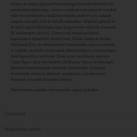
míves, de mégis egyszerű formavilágú bútorok közelről való
tanulmányozhatósága – most is a jelenkorral párosul: a mából
való visszatekintés a kiállítástechnika mellett a 21. századi
magyar szerzők, írók és költők reformkor- képével egészül ki.
A tárlat egyik különlegessége, hogy kortárs alkotók olvasnak
fel részleteket a korról, illetve a női emancipációval
kapcsolatos írásaikból: Budai Lotti, Fábián Janka és Farkas
Wellmann Éva. Az élményszerű tudásátadást olyan eszközök
is segítik, amelyek tartalmának elkészítésében a mesterséges
intelligenciához nyúltunk. Ilyen az az installáció, amelyen
Canzi Ágost 1854-ben készült, Hoffmann Jánost és feleségét
ábrázoló festményének szereplői párbeszédes formában
értelmezik, miben is jelentett megújulást a biedermeier
festészet a korábbi korokhoz képest.
Tárlatvezetés minden nyitvatartási napon 13 órakor.
Szervező
Naptárhoz adom