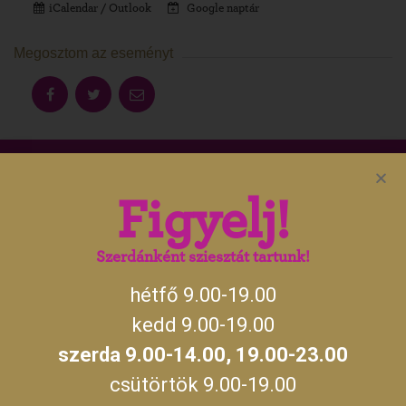
iCalendar / Outlook
Google naptár
Megosztom az eseményt
Aktuális gyulai programokért, irány
Figyelj!
a
gyulakult.hu
Szerdánként sziesztát tartunk!
hétfő 9.00-19.00
NYITVATARTÁS
kedd 9.00-19.00
szerda 9.00-14.00, 19.00-23.00
hétfő, kedd, csütörtök, péntek, szombat,
09:00 –
vasárnap
19:00
csütörtök 9.00-19.00